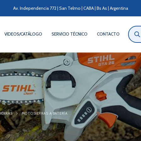
Av. Independencia 772 | San Telmo | CABA | Bs As | Argentina
Búsqu
de
VIDEOS/CATÁLOGO
SERVICIO TÉCNICO
CONTACTO
produ
IERRAS
MOTOSIERRAS A BATERÍA