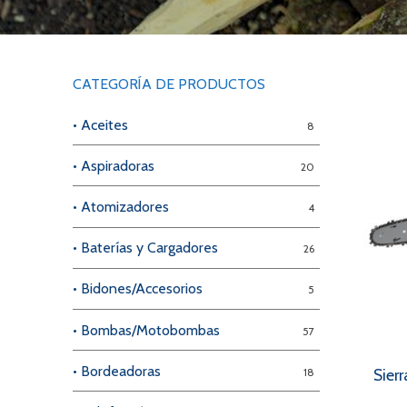
Videos/Catálogo
Servicio Técnico
Contacto
CATEGORÍA DE PRODUCTOS
Búsqued
• Aceites
8
de
producto
• Aspiradoras
20
• Atomizadores
4
• Baterías y Cargadores
26
• Bidones/Accesorios
5
• Bombas/Motobombas
57
• Bordeadoras
Sier
18