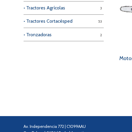
• Tractores Agrícolas
3
• Tractores Cortacésped
53
• Tronzadoras
2
Motos
Pag
de
ent
Av. Independencia 772 | C1099AAU