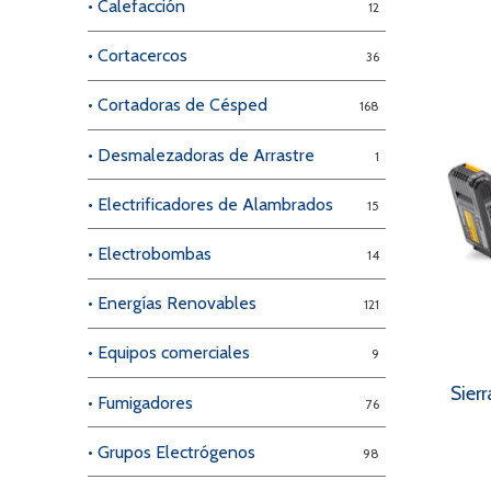
• Calefacción
12
• Cortacercos
36
• Cortadoras de Césped
168
• Desmalezadoras de Arrastre
1
• Electrificadores de Alambrados
15
• Electrobombas
14
• Energías Renovables
121
• Equipos comerciales
9
Sier
• Fumigadores
76
• Grupos Electrógenos
98