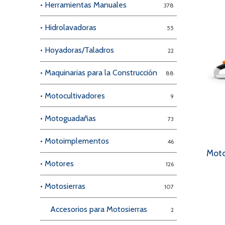
• Herramientas Manuales
378
• Hidrolavadoras
55
• Hoyadoras/Taladros
22
• Maquinarias para la Construcción
88
• Motocultivadores
9
• Motoguadañas
73
• Motoimplementos
46
Moto
• Motores
126
• Motosierras
107
Accesorios para Motosierras
2