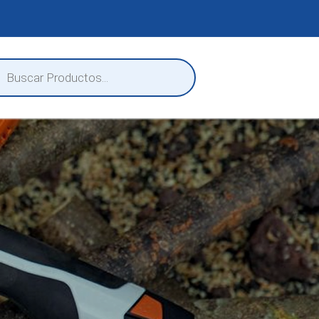
eda
ctos