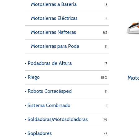
Motosierras a Batería
16
Motosierras Eléctricas
4
Motosierras Nafteras
85
Motosierras para Poda
11
• Podadoras de Altura
17
• Riego
Moto
180
• Robots Cortacésped
11
• Sistema Combinado
1
• Soldadoras/Motosoldadoras
29
• Sopladores
46