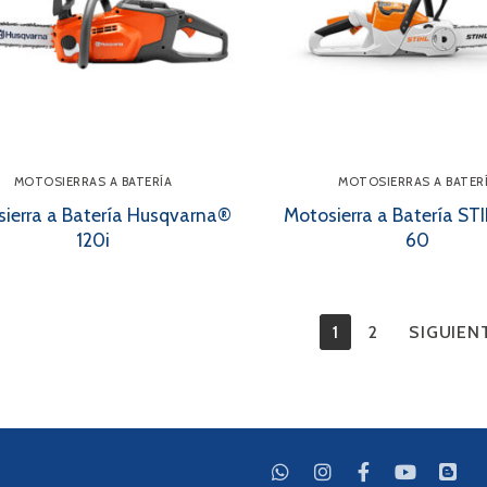
MOTOSIERRAS A BATERÍA
MOTOSIERRAS A BATER
ierra a Batería Husqvarna®
Motosierra a Batería S
120i
60
inación
1
2
SIGUIEN
radas