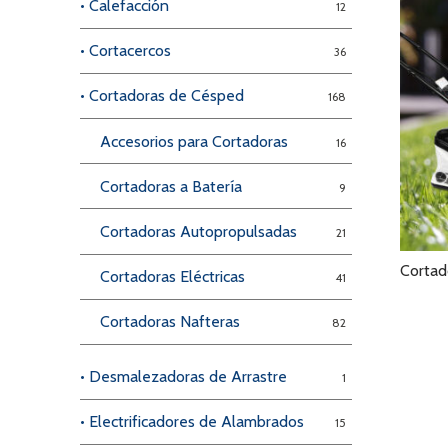
• Calefacción
12
• Cortacercos
36
• Cortadoras de Césped
168
Accesorios para Cortadoras
16
Cortadoras a Batería
9
Cortadoras Autopropulsadas
21
Cortad
Cortadoras Eléctricas
41
Cortadoras Nafteras
82
• Desmalezadoras de Arrastre
1
• Electrificadores de Alambrados
15