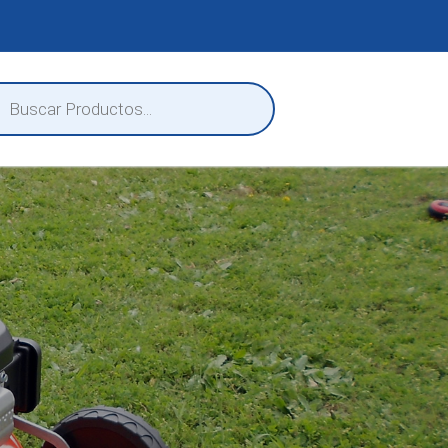
eda
ctos