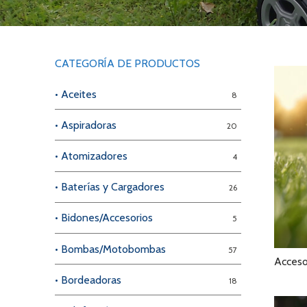
Videos/Catálogo
Servicio Técnico
Contacto
CATEGORÍA DE PRODUCTOS
Búsqued
• Aceites
8
de
producto
• Aspiradoras
20
• Atomizadores
4
• Baterías y Cargadores
26
• Bidones/Accesorios
5
• Bombas/Motobombas
57
Acceso
• Bordeadoras
18