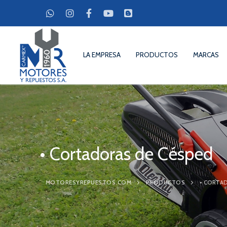
Ir
al
contenido
LA EMPRESA
PRODUCTOS
MARCAS
• Cortadoras de Césped
La Empresa
MOTORESYREPUESTOS.COM
PRODUCTOS
• CORTA
Productos
Marcas