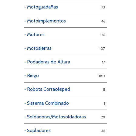
• Motoguadañas
73
• Motoimplementos
46
• Motores
126
• Motosierras
107
• Podadoras de Altura
17
• Riego
180
• Robots Cortacésped
11
• Sistema Combinado
1
• Soldadoras/Motosoldadoras
29
• Sopladores
46