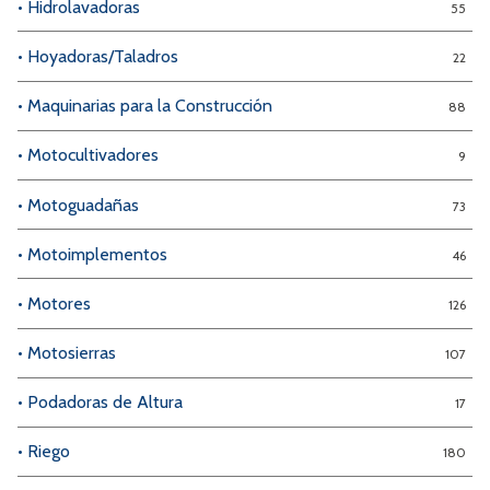
• Hidrolavadoras
55
• Hoyadoras/Taladros
22
• Maquinarias para la Construcción
88
• Motocultivadores
9
• Motoguadañas
73
• Motoimplementos
46
• Motores
126
• Motosierras
107
• Podadoras de Altura
17
• Riego
180