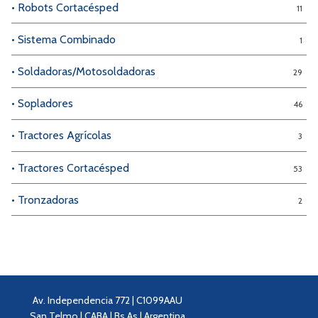
• Robots Cortacésped
11
• Sistema Combinado
1
• Soldadoras/Motosoldadoras
29
• Sopladores
46
• Tractores Agrícolas
3
• Tractores Cortacésped
53
• Tronzadoras
2
Av. Independencia 772 | C1099AAU
San Telmo | CABA | Bs As | Argentina