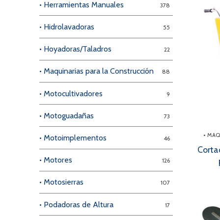
• Herramientas Manuales
378
• Hidrolavadoras
55
• Hoyadoras/Taladros
22
• Maquinarias para la Construcción
88
• Motocultivadores
9
• Motoguadañas
73
• MA
• Motoimplementos
46
Corta
• Motores
126
• Motosierras
107
• Podadoras de Altura
17