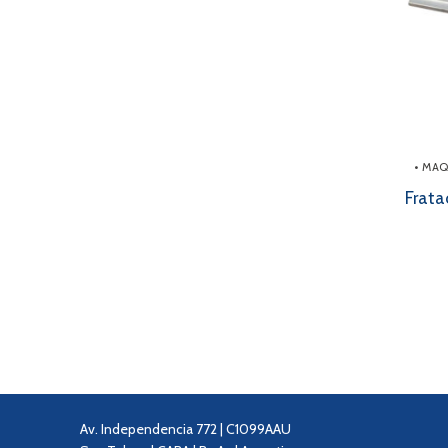
• MA
Frata
Pag
de
ent
Av. Independencia 772 | C1099AAU