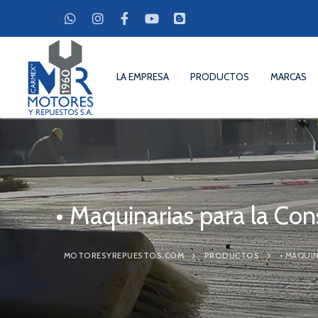
Ir
al
contenido
LA EMPRESA
PRODUCTOS
MARCAS
• Maquinarias para la Con
La Empresa
MOTORESYREPUESTOS.COM
PRODUCTOS
• MAQUI
Productos
Marcas