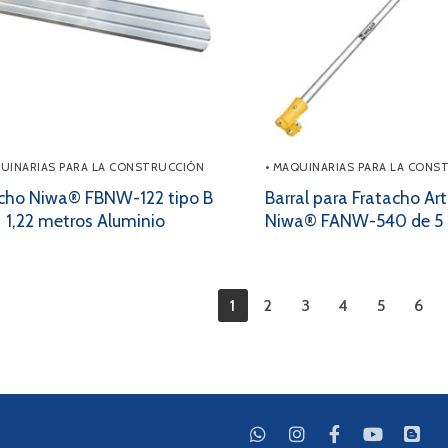
QUINARIAS PARA LA CONSTRUCCIÓN
• MAQUINARIAS PARA LA CONS
cho Niwa® FBNW-122 tipo B
Barral para Fratacho Ar
1,22 metros Aluminio
Niwa® FANW-540 de 5 
inación
1
2
3
4
5
6
radas