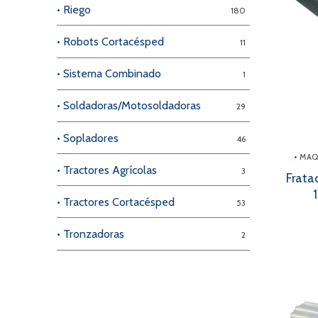
• Riego
180
• Robots Cortacésped
11
• Sistema Combinado
1
• Soldadoras/Motosoldadoras
29
• Sopladores
46
• MA
• Tractores Agrícolas
3
Frata
• Tractores Cortacésped
53
• Tronzadoras
2