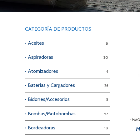
Videos/Catálogo
Servicio Técnico
Contacto
CATEGORÍA DE PRODUCTOS
Búsqued
• Aceites
8
de
producto
• Aspiradoras
20
• Atomizadores
4
• Baterías y Cargadores
26
• Bidones/Accesorios
5
• Bombas/Motobombas
57
• MA
• Bordeadoras
M
18