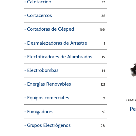
• Calefacción
12
• Cortacercos
36
• Cortadoras de Césped
168
• Desmalezadoras de Arrastre
1
• Electrificadores de Alambrados
15
• Electrobombas
14
• Energías Renovables
121
• Equipos comerciales
9
• MA
Pe
• Fumigadores
76
• Grupos Electrógenos
98