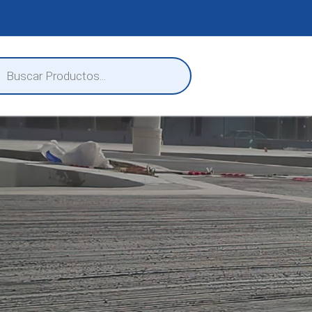
eda
ctos