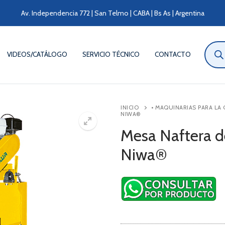
Av. Independencia 772 | San Telmo | CABA | Bs As | Argentina
Búsqu
de
VIDEOS/CATÁLOGO
SERVICIO TÉCNICO
CONTACTO
produ
INICIO
• MAQUINARIAS PARA LA
NIWA®
Mesa Naftera d
Niwa®