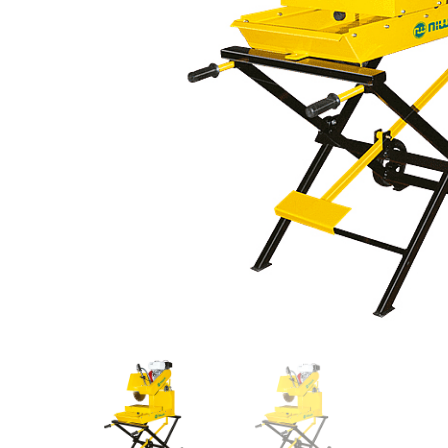
Videos/Catálogo
Servicio Técnico
Contacto
Búsqued
de
producto