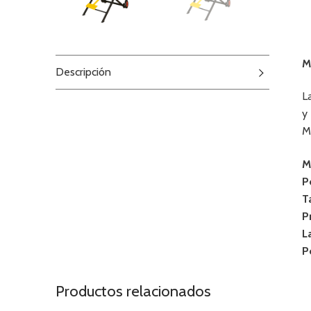
M
Descripción
L
y
M
M
P
T
P
L
P
Productos relacionados