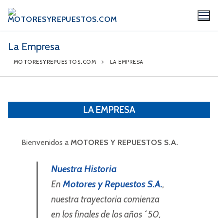
La Empresa
MOTORESYREPUESTOS.COM
LA EMPRESA
La Empresa
LA EMPRESA
Productos
Bienvenidos a
MOTORES Y REPUESTOS S.A.
Marcas
Nuestra Historia
Videos/Catálogo
En
Motores y Repuestos S.A.
,
Servicio Técnico
nuestra trayectoria comienza
Contacto
en los finales de los años ´50,