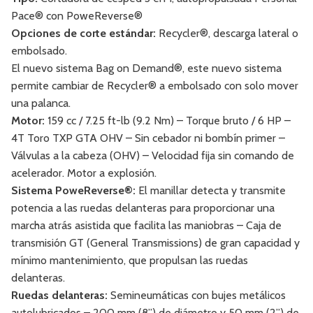
Pace® con PoweReverse®
Opciones de corte estándar:
Recycler®, descarga lateral o
embolsado.
El nuevo sistema Bag on Demand®, este nuevo sistema
permite cambiar de Recycler® a embolsado con solo mover
una palanca.
Motor:
159 cc / 7.25 ft-lb (9.2 Nm) – Torque bruto / 6 HP –
4T Toro TXP GTA OHV – Sin cebador ni bombín primer –
Válvulas a la cabeza (OHV) – Velocidad fija sin comando de
acelerador. Motor a explosión.
Sistema
PoweReverse
®
:
El manillar detecta y transmite
potencia a las ruedas delanteras para proporcionar una
marcha atrás asistida que facilita las maniobras – Caja de
transmisión GT (General Transmissions) de gran capacidad y
mínimo mantenimiento, que propulsan las ruedas
delanteras.
Ruedas delanteras:
Semineumáticas con bujes metálicos
autolubricados – 200 mm (8”) de diámetro y 50 mm (2”) de