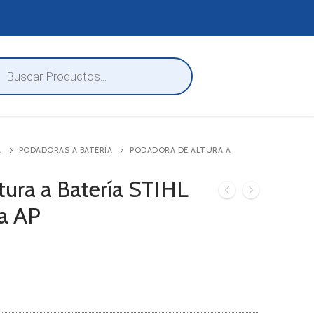
eda
ctos
A
PODADORAS A BATERÍA
PODADORA DE ALTURA A
tura a Batería STIHL
a AP