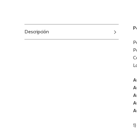
P
Descripción
P
P
C
L
A
A
A
A
A
1