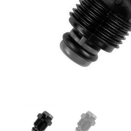
Videos/Catálogo
Servicio Técnico
Contacto
Búsqued
de
producto