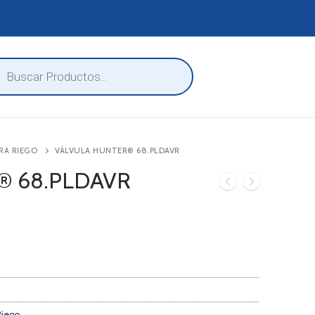
eda
ctos
RA RIEGO
VÁLVULA HUNTER® 68.PLDAVR
r® 68.PLDAVR
Riego