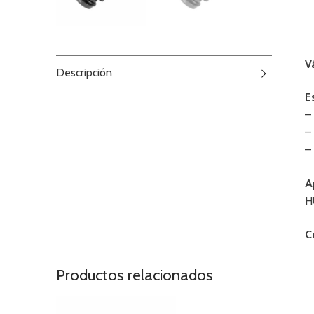
V
Descripción
E
–
–
–
A
H
C
Productos relacionados