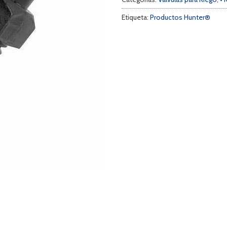
Etiqueta:
Productos Hunter®
a
s