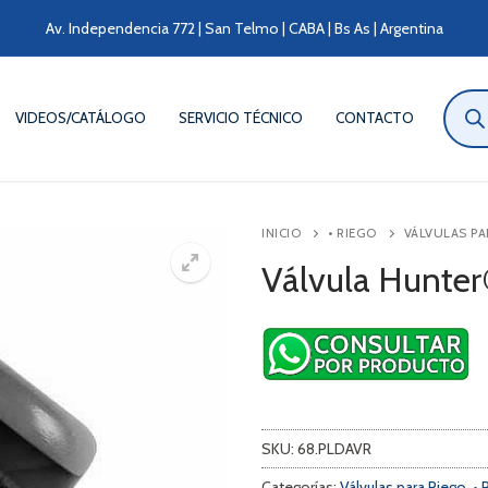
Av. Independencia 772 | San Telmo | CABA | Bs As | Argentina
Búsqu
de
VIDEOS/CATÁLOGO
SERVICIO TÉCNICO
CONTACTO
produ
INICIO
• RIEGO
VÁLVULAS PA
Válvula Hunte
SKU:
68.PLDAVR
Categorías:
Válvulas para Riego
,
• 