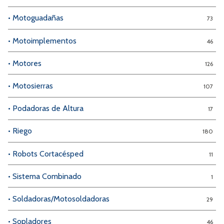
• Motoguadañas
73
• Motoimplementos
46
• Motores
126
• Motosierras
107
• Podadoras de Altura
17
• Riego
180
• Robots Cortacésped
11
• Sistema Combinado
1
• Soldadoras/Motosoldadoras
29
• Sopladores
46