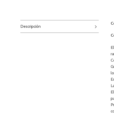
C
Descripción
C
E
r
C
G
l
E
L
E
p
P
c