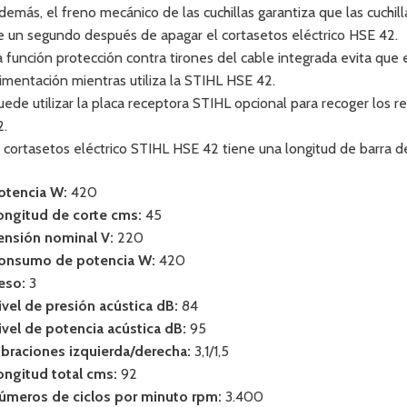
demás, el freno mecánico de las cuchillas garantiza que las cuchi
e un segundo después de apagar el cortasetos eléctrico HSE 42.
a función protección contra tirones del cable integrada evita que 
limentación mientras utiliza la STIHL HSE 42.
uede utilizar la placa receptora STIHL opcional para recoger los r
2.
l cortasetos eléctrico STIHL HSE 42 tiene una longitud de barra d
otencia W:
420
ongitud de corte cms:
45
ensión nominal V:
220
onsumo de potencia W:
420
eso:
3
ivel de presión acústica dB:
84
ivel de potencia acústica dB:
95
ibraciones izquierda/derecha:
3,1/1,5
ongitud total cms:
92
úmeros de ciclos por minuto rpm:
3.400