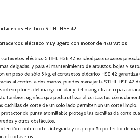
ortacercos Eléctrico STIHL HSE 42
ortacercos eléctrico muy ligero con motor de 420 vatios
l cortasetos eléctrico STIHL HSE 42 es ideal para usuarios privados
amas delgadas, y para el mantenimiento de arbustos, bojes y setos
on un peso de sólo 3 kg, el cortasetos eléctrico HSE 42 garantiza
racias al control a dos manos, puedes manejar la STIHL HSE 42 
os interruptores del mango circular y del mango trasero para arranc
sto también significa que podrá utilizar el cortasetos cómodament
as cuchillas de corte de un solo lado permiten un un corte limpio.
l protector de punta atornillable protege las cuchillas de corte cu
aredes y otros obstáculos.
rotección contra cortes integrada y un pequeño protector de mano
on el cortasetos.