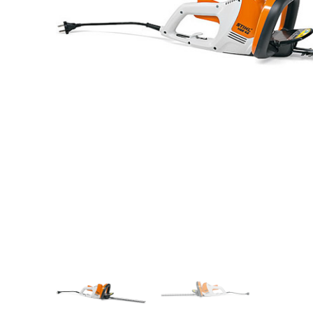
Videos/Catálogo
Servicio Técnico
Contacto
Búsqued
de
producto