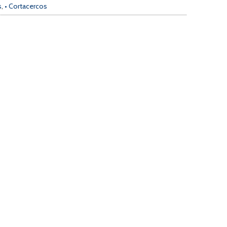
s
,
• Cortacercos