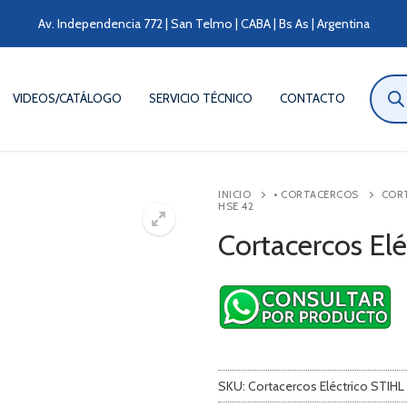
Av. Independencia 772 | San Telmo | CABA | Bs As | Argentina
Búsqu
de
VIDEOS/CATÁLOGO
SERVICIO TÉCNICO
CONTACTO
produ
INICIO
• CORTACERCOS
COR
HSE 42
Cortacercos El
SKU:
Cortacercos Eléctrico STIHL