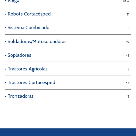
• Riego
180
• Robots Cortacésped
11
• Sistema Combinado
1
• Soldadoras/Motosoldadoras
29
• Sopladores
46
• Tractores Agrícolas
3
• Tractores Cortacésped
53
• Tronzadoras
2