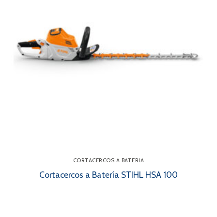
CORTACERCOS A BATERIA
Cortacercos a Batería STIHL HSA 100