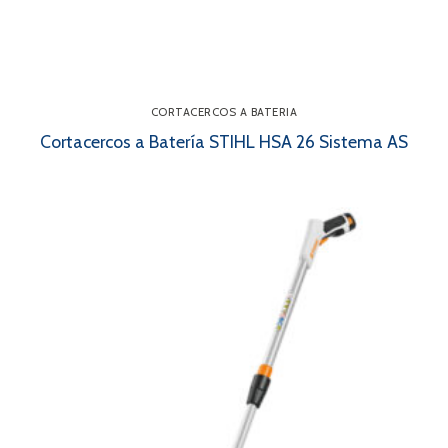
CORTACERCOS A BATERIA
Cortacercos a Batería STIHL HSA 26 Sistema AS