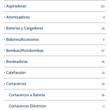
• Aspiradoras
20
• Atomizadores
4
• Baterías y Cargadores
26
• Bidones/Accesorios
5
• Bombas/Motobombas
57
• Bordeadoras
18
• Calefacción
12
• Cortacercos
36
Cortacercos a Bateria
18
Cortacercos Eléctricos
3