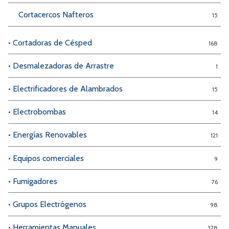
Cortacercos Nafteros
15
• Cortadoras de Césped
168
• Desmalezadoras de Arrastre
1
• Electrificadores de Alambrados
15
• Electrobombas
14
• Energías Renovables
121
• Equipos comerciales
9
• Fumigadores
76
• Grupos Electrógenos
98
• Herramientas Manuales
378