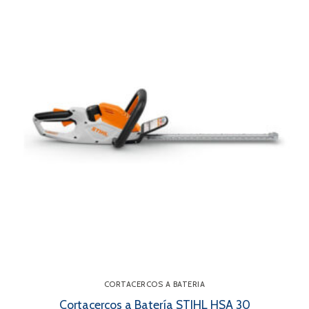
CORTACERCOS A BATERIA
Cortacercos a Batería STIHL HSA 30