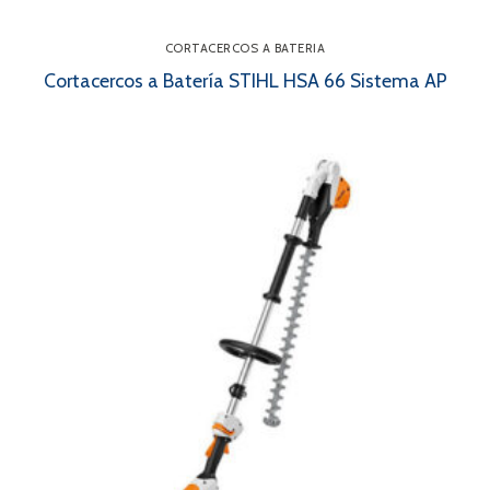
CORTACERCOS A BATERIA
Cortacercos a Batería STIHL HSA 66 Sistema AP