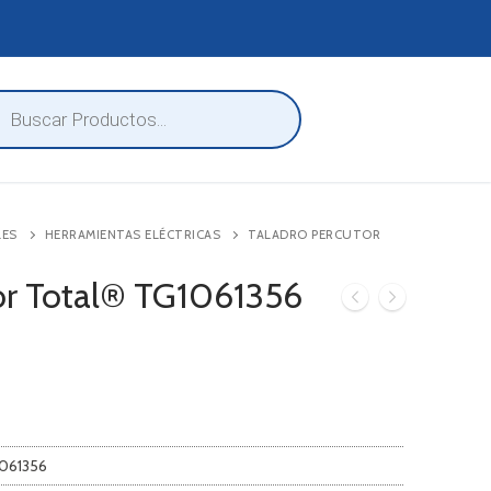
eda
ctos
LES
HERRAMIENTAS ELÉCTRICAS
TALADRO PERCUTOR
or Total® TG1061356
1061356