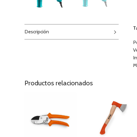
T
Descripción
P
V
I
M
Productos relacionados