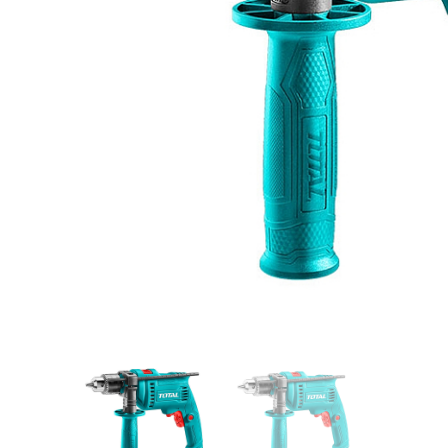
Videos/Catálogo
Servicio Técnico
Contacto
Búsqued
de
producto