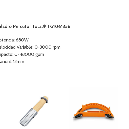
aladro Percutor Total® TG1061356
otencia: 680W
elocidad Variable: 0-3000 rpm
mpacto: 0-48000 gpm
andril: 13mm