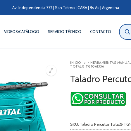
Av. Independencia 772 | San Telmo | CABA | Bs As | Argentina
Búsqu
de
VIDEOS/CATÁLOGO
SERVICIO TÉCNICO
CONTACTO
produ
INICIO
• HERRAMIENTAS MANUA
TOTAL® TG1061356
Taladro Percut
SKU:
Taladro Percutor Total® TG