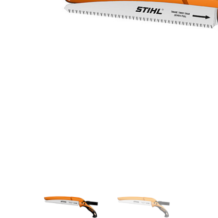
Videos/Catálogo
Servicio Técnico
Contacto
Búsqued
de
producto