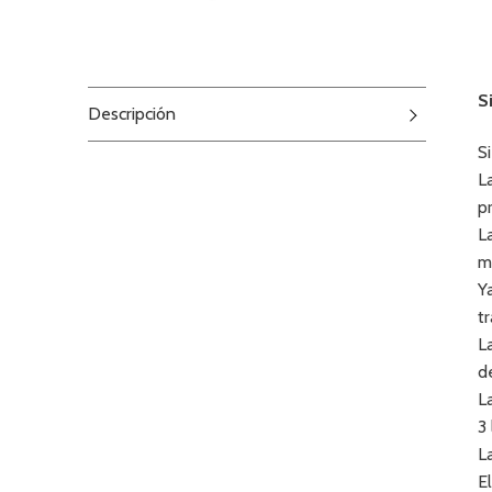
S
Descripción
S
L
pr
L
m
Y
t
L
d
L
3
L
E