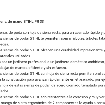
ierra de mano STIHL PR 33
ierras de poda con hoja de sierra recta: para un aserrado rápido y p
as sierras de podar STIHL le permiten aserrar árboles, árboles ta
ecisa.
as sierras de podar STIHL ofrecen una durabilidad impresionante y
ateriales utilizados.
a sea un jardinero profesional o un jardinero doméstico ambicioso
rabajar de manera eficiente y sin esfuerzo.
as sierras de podar STIHL con hoja de sierra recta permiten profesio
e la construcción para avanzar rápidamente en el aserrado, por e
a hoja de estas sierras de podar, de acero cromado templado por
 lados.
as sierras de podar STIHL son resistentes a la corrosión y muy vers
l mango de sierra ergonómico de 2 componentes le ayuda a conse