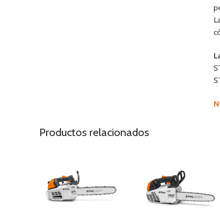
p
L
c
L
S
S
N
Productos relacionados