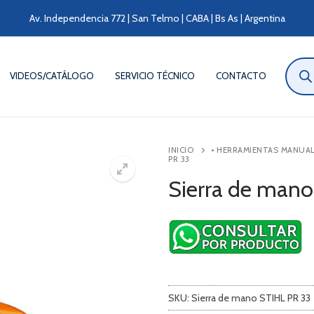
Av. Independencia 772 | San Telmo | CABA | Bs As | Argentina
Búsqu
de
VIDEOS/CATÁLOGO
SERVICIO TÉCNICO
CONTACTO
produ
INICIO
• HERRAMIENTAS MANUA
PR 33
Sierra de man
SKU:
Sierra de mano STIHL PR 33