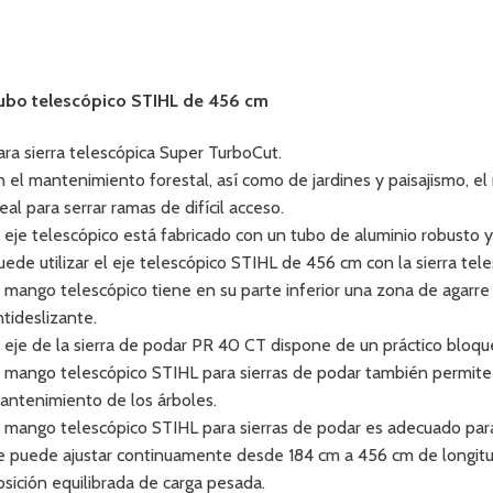
ubo telescópico STIHL de 456 cm
ara sierra telescópica Super TurboCut.
n el mantenimiento forestal, así como de jardines y paisajismo, e
deal para serrar ramas de difícil acceso.
l eje telescópico está fabricado con un tubo de aluminio robusto y
uede utilizar el eje telescópico STIHL de 456 cm con la sierra te
l mango telescópico tiene en su parte inferior una zona de agarr
ntideslizante.
l eje de la sierra de podar PR 40 CT dispone de un práctico bloqu
l mango telescópico STIHL para sierras de podar también permite t
antenimiento de los árboles.
l mango telescópico STIHL para sierras de podar es adecuado para
e puede ajustar continuamente desde 184 cm a 456 cm de longitud
osición equilibrada de carga pesada.