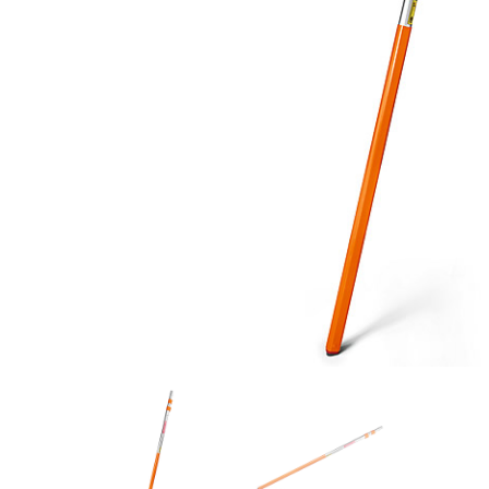
Videos/Catálogo
Servicio Técnico
Contacto
Búsqued
de
producto