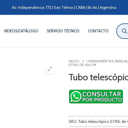
Av. Independencia 772 | San Telmo | CABA | Bs As | Argentina
Búsqu
de
VIDEOS/CATÁLOGO
SERVICIO TÉCNICO
CONTACTO
produ
INICIO
• HERRAMIENTAS MANUA
STIHL DE 456 CM
Tubo telescópi
SKU:
Tubo telescópico STIHL de