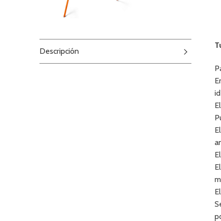
T
Descripción
P
E
i
E
P
E
a
E
E
m
E
S
p