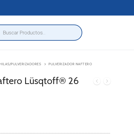
eda
ctos
HILAS/PULVERIZADORES
PULVERIZADOR NAFTERO
aftero Lüsqtoff® 26