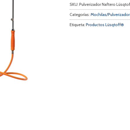
SKU:
Pulverizador Naftero Lüsqto
Categorías:
Mochilas/Pulverizado
Etiqueta:
Productos Lüsqtoff®
a
s