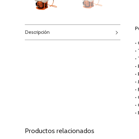
P
Descripción
•
•
•
•
•
•
•
•
•
•
Productos relacionados