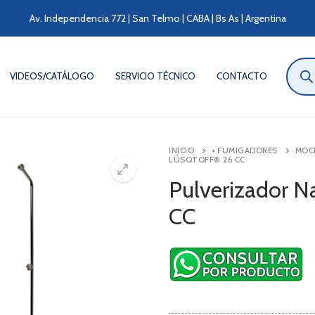
Av. Independencia 772 | San Telmo | CABA | Bs As | Argentina
Búsqu
de
VIDEOS/CATÁLOGO
SERVICIO TÉCNICO
CONTACTO
produ
INICIO
• FUMIGADORES
MOC
LÜSQTOFF® 26 CC
Pulverizador N
CC