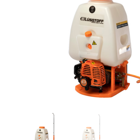
Videos/Catálogo
Servicio Técnico
Contacto
Búsqued
de
producto