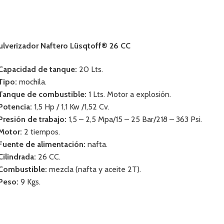
ulverizador Naftero Lüsqtoff® 26 CC
 Capacidad de tanque:
20 Lts.
 Tipo:
mochila.
 Tanque de combustible:
1 Lts. Motor a explosión.
 Potencia:
1,5 Hp / 1,1 Kw /1,52 Cv.
 Presión de trabajo:
1,5 – 2,5 Mpa/15 – 25 Bar/218 – 363 Psi.
 Motor:
2 tiempos.
 Fuente de alimentación:
nafta.
 Cilindrada:
26 CC.
 Combustible:
mezcla (nafta y aceite 2T).
 Peso:
9 Kgs.