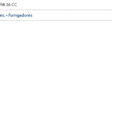
ff® 26 CC
res
,
• Fumigadores