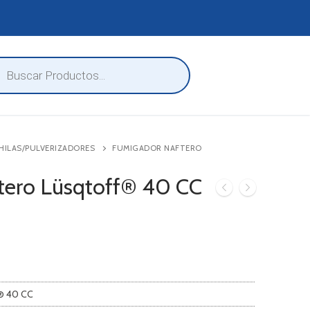
eda
ctos
HILAS/PULVERIZADORES
FUMIGADOR NAFTERO
tero Lüsqtoff® 40 CC
f® 40 CC