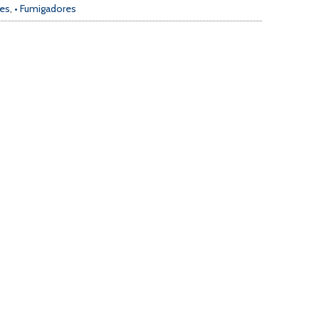
res
,
• Fumigadores