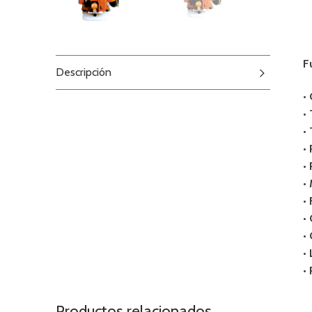
F
Descripción
•
•
•
•
•
•
•
•
•
•
•
Productos relacionados