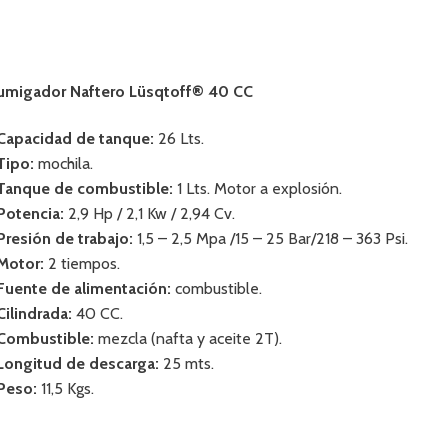
umigador Naftero Lüsqtoff® 40 CC
 Capacidad de tanque:
26 Lts.
 Tipo:
mochila.
 Tanque de combustible:
1 Lts. Motor a explosión.
 Potencia:
2,9 Hp / 2,1 Kw / 2,94 Cv.
 Presión de trabajo:
1,5 – 2,5 Mpa /15 – 25 Bar/218 – 363 Psi.
 Motor:
2 tiempos.
 Fuente de alimentación:
combustible.
 Cilindrada:
40 CC.
 Combustible:
mezcla (nafta y aceite 2T).
 Longitud de descarga:
25 mts.
 Peso:
11,5 Kgs.