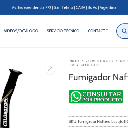
Av. Independencia 772 | San Telmo | CABA | Bs As | Argentina
Búsqu
de
VIDEOS/CATÁLOGO
SERVICIO TÉCNICO
CONTACTO
produ
INICIO
• FUMIGADORES
MOC
LÜSQTOFF® 40 CC
Fumigador Naf
SKU:
Fumigador Naftero Lüsqtof