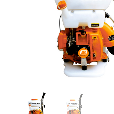
Videos/Catálogo
Servicio Técnico
Contacto
Búsqued
de
producto