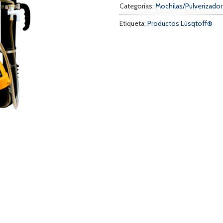
Categorías:
Mochilas/Pulverizado
Etiqueta:
Productos Lüsqtoff®
a
s