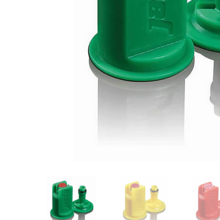
Videos/Catálogo
Servicio Técnico
Contacto
Búsqued
de
producto