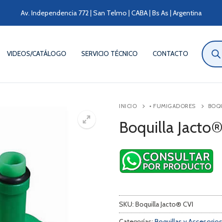
Av. Independencia 772 | San Telmo | CABA | Bs As | Argentina
Búsqu
de
VIDEOS/CATÁLOGO
SERVICIO TÉCNICO
CONTACTO
produ
INICIO
• FUMIGADORES
BOQU
Boquilla Jacto
SKU:
Boquilla Jacto® CVI
Categorías:
Boquillas y Accesorio