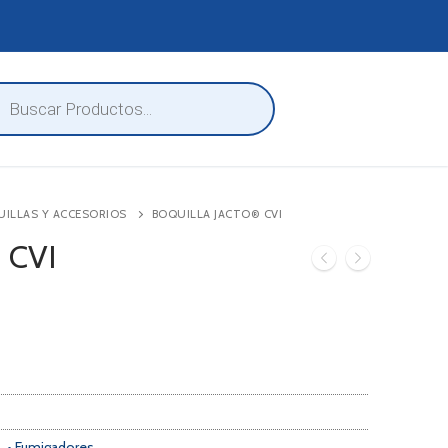
eda
ctos
ILLAS Y ACCESORIOS
BOQUILLA JACTO® CVI
® CVI
s
,
• Fumigadores