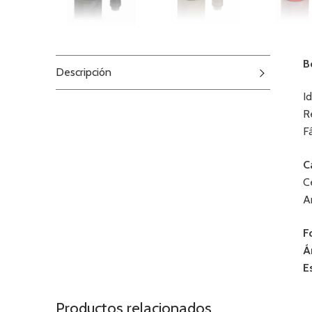
B
Descripción
I
R
F
C
C
A
F
Á
E
Productos relacionados