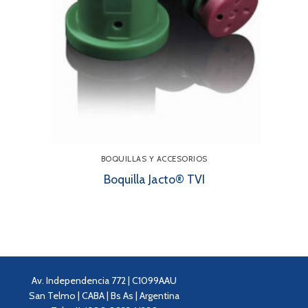
BOQUILLAS Y ACCESORIOS
Boquilla Jacto® TVI
Av. Independencia 772 | C1099AAU
San Telmo | CABA | Bs As | Argentina