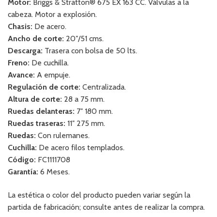
Motor:
Briggs & Stratton® 675 EX 163 CC. Válvulas a la
cabeza. Motor a explosión.
Chasis:
De acero.
Ancho de corte:
20″/51 cms.
Descarga:
Trasera con bolsa de 50 lts.
Freno:
De cuchilla.
Avance:
A empuje.
Regulación de corte:
Centralizada.
Altura de corte:
28 a 75 mm.
Ruedas delanteras:
7″ 180 mm.
Ruedas traseras:
11″ 275 mm.
Ruedas:
Con rulemanes.
Cuchilla:
De acero filos templados.
Código:
FC1111708
Garantía:
6 Meses.
La estética o color del producto pueden variar según la
partida de fabricación; consulte antes de realizar la compra.