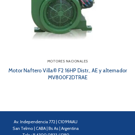
MOTORES NACIONALES
Motor Naftero Villa® F2 16HP Distr., AE y alternador
MV800F2DTRAE
Av. Independencia 772 | C1099AAU
San Telmo | CABA | Bs As | Argentina
Tels.: 11 4300 0833 / 1280