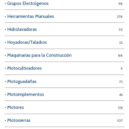
• Grupos Electrógenos
98
• Herramientas Manuales
378
• Hidrolavadoras
55
• Hoyadoras/Taladros
22
• Maquinarias para la Construcción
88
• Motocultivadores
9
• Motoguadañas
73
• Motoimplementos
46
• Motores
126
• Motosierras
107