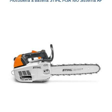
Motosierra a Batería STIHL MSA 160 Sistema AP