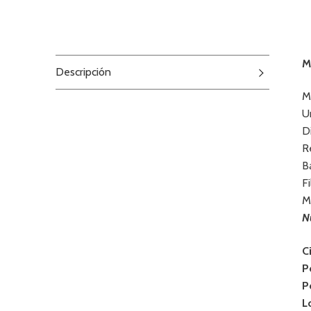
M
Descripción
M
U
D
R
B
F
M
N
C
P
P
L