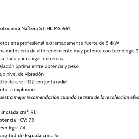
otosierra Naftera STIHL MS 661
otosierra profesional extremadamente fuerte de 5,4kW
na motosierra de alto rendimiento muy potente con tecnología 2
iseñado para cargas extremas.
elación óptima entre potencia y peso.
ajo nivel de vibración.
iltro de aire HD2 con junta radial.
otor a explosión.
uestra mejor recomendación cuando se trata de la recolección efe
ilindrada cm³:
91,1
otencia_ CV:
7,3
eso kgs:
7,4
ongitud de Espada cms:
63