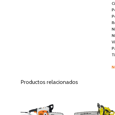
C
P
P
R
N
N
V
P
T
N
Productos relacionados