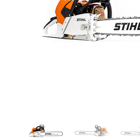
Videos/Catálogo
Servicio Técnico
Contacto
Búsqued
de
producto