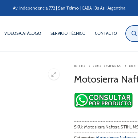
Av. Independencia 772 | San Telmo | CABA | Bs As | Argentina
Búsqu
de
VIDEOS/CATÁLOGO
SERVICIO TÉCNICO
CONTACTO
produ
INICIO
• MOTOSIERRAS
MOT
Motosierra Naf
SKU:
Motosierra Naftera STIHL M
Categorías:
Motosierras Nafteras
,