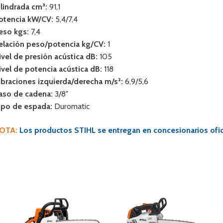
ilindrada cm³:
91,1
otencia kW/CV:
5,4/7,4
eso kgs:
7,4
elación peso/potencia kg/CV:
1
ivel de presión acústica dB:
105
ivel de potencia acústica dB:
118
ibraciones izquierda/derecha m/s²:
6,9/5,6
aso de cadena:
3/8″
ipo de espada:
Duromatic
OTA:
Los productos STIHL se entregan en concesionarios ofici