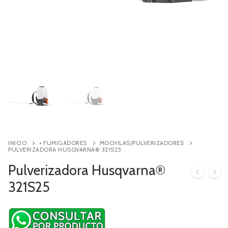
Contacto
Búsqueda
de
productos
INICIO
• FUMIGADORES
MOCHILAS/PULVERIZADORES
PULVERIZADORA HUSQVARNA® 321S25
Pulverizadora Husqvarna®
321S25