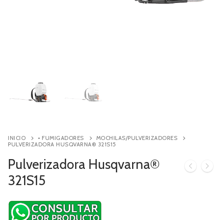
Contacto
Búsqueda
de
productos
INICIO
• FUMIGADORES
MOCHILAS/PULVERIZADORES
PULVERIZADORA HUSQVARNA® 321S15
Pulverizadora Husqvarna®
321S15