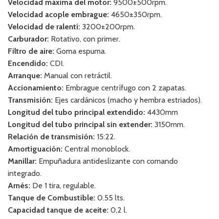
Velocidad máxima del motor:
9500±500rpm.
Velocidad acople embrague:
4650±350rpm.
Velocidad de ralentí:
3200±200rpm.
Carburador:
Rotativo, con primer.
Filtro de aire:
Goma espuma.
Encendido:
CDI.
Arranque:
Manual con retráctil.
Accionamiento:
Embrague centrífugo con 2 zapatas.
Transmisión:
Ejes cardánicos (macho y hembra estriados).
Longitud del tubo principal extendido:
4430mm
Longitud del tubo principal sin extender:
3150mm.
Relación de transmisión:
15:22.
Amortiguación:
Central monoblock.
Manillar:
Empuñadura antideslizante con comando
integrado.
Arnés:
De 1 tira, regulable.
Tanque de Combustible:
0.55 lts.
Capacidad tanque de aceite:
0,2 l.