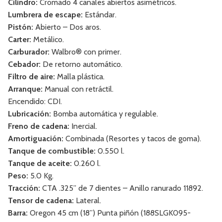
Cilindro:
Cromado 4 canales abiertos asimétricos.
Lumbrera de escape:
Estándar.
Pistón:
Abierto – Dos aros.
Carter:
Metálico.
Carburador:
Walbro® con primer.
Cebador:
De retorno automático.
Filtro de aire:
Malla plástica.
Arranque:
Manual con retráctil.
Encendido: CDI.
Lubricación:
Bomba automática y regulable.
Freno de cadena:
Inercial.
Amortiguación:
Combinada (Resortes y tacos de goma).
Tanque de combustible:
0.550 l.
Tanque de aceite:
0.260 l.
Peso:
5.0 Kg.
Tracción:
CTA .325” de 7 dientes – Anillo ranurado 11892.
Tensor de cadena:
Lateral.
Barra:
Oregon 45 cm (18”) Punta piñón (188SLGK095-