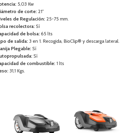
otencia:
5,03 Kw
iámetro de corte:
21″
iveles de Regulación:
25-75 mm.
olsa recolectora:
Sí
apacidad de bolsa:
65 lts
ipo de salida:
3 en 1. Recogida, BioClip® y descarga lateral.
anija Plegable:
Sí
utopropulsada:
Sí
apacidad de combustible:
1 lts
eso:
31,1 Kgs.