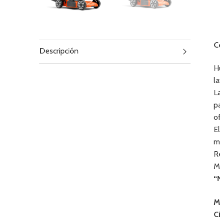
C
Descripción
H
l
L
p
o
E
m
R
M
“
M
C