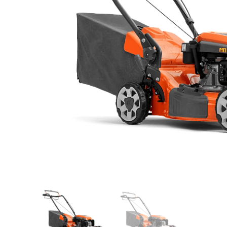
Videos/Catálogo
Servicio Técnico
Contacto
Búsqued
de
producto