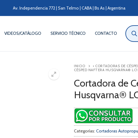
Av. Independencia 772 | San Telmo | CABA | Bs As | Argentina
Búsqu
de
VIDEOS/CATÁLOGO
SERVICIO TÉCNICO
CONTACTO
produ
INICIO
• CORTADORAS DE CÉSPE
CÉSPED NAFTERA HUSQVARNA® LC
Cortadora de C
Husqvarna® LC
Categorías:
Cortadoras Autopropu