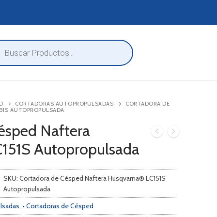
eda
ctos
D
CORTADORAS AUTOPROPULSADAS
CORTADORA DE
151S AUTOPROPULSADA
ésped Naftera
151S Autopropulsada
SKU:
Cortadora de Césped Naftera Husqvarna® LC151S
Autopropulsada
lsadas
,
• Cortadoras de Césped