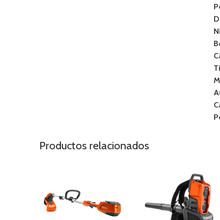
P
D
N
B
C
T
M
A
C
P
Productos relacionados