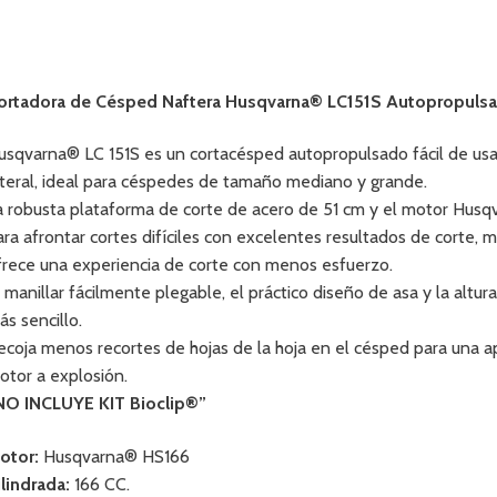
ortadora de Césped Naftera Husqvarna® LC151S Autopropuls
usqvarna® LC 151S es un cortacésped autopropulsado fácil de usar
ateral, ideal para céspedes de tamaño mediano y grande.
a robusta plataforma de corte de acero de 51 cm y el motor Husqv
ara afrontar cortes difíciles con excelentes resultados de corte, 
frece una experiencia de corte con menos esfuerzo.
l manillar fácilmente plegable, el práctico diseño de asa y la altur
ás sencillo.
ecoja menos recortes de hojas de la hoja en el césped para una a
otor a explosión.
NO INCLUYE KIT Bioclip®”
otor:
Husqvarna® HS166
ilindrada:
166 CC.