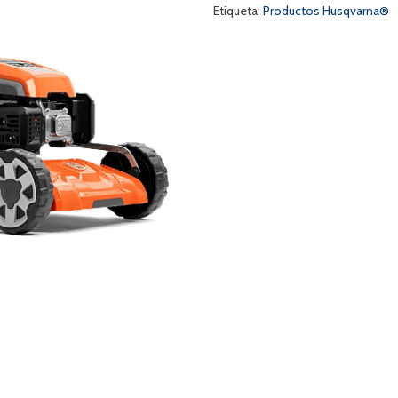
Etiqueta:
Productos Husqvarna®
a
s