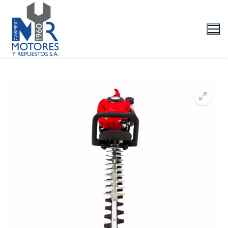
Ir
al
contenido
La Empresa
Productos
Marcas
Videos/Catálogo
Servicio Técnico