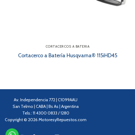
CORTACERCOS A BATERIA
Cortacerco a Batería Husqvarna® 115iHD45
Av. Independencia 772 | C1099AAU
San Telmo | CABA | Bs As | Argentina
Tels.: 11 4300 0833 / 1280
Copyright © 2026 MotoresyRepuestos.com