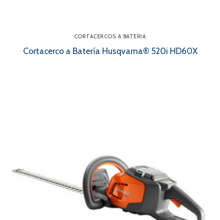
CORTACERCOS A BATERIA
Cortacerco a Batería Husqvarna® 520i HD60X