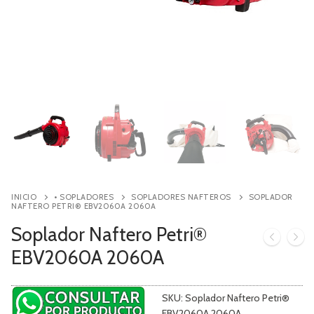
Contacto
Búsqueda
de
productos
INICIO
• SOPLADORES
SOPLADORES NAFTEROS
SOPLADOR
NAFTERO PETRI® EBV2060A 2060A
Soplador Naftero Petri®
EBV2060A 2060A
SKU:
Soplador Naftero Petri®
EBV2060A 2060A