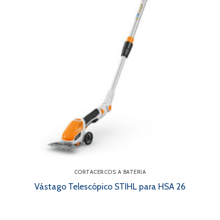
CORTACERCOS A BATERIA
Vástago Telescópico STIHL para HSA 26