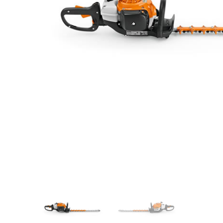
Videos/Catálogo
Servicio Técnico
Contacto
Búsqued
de
producto