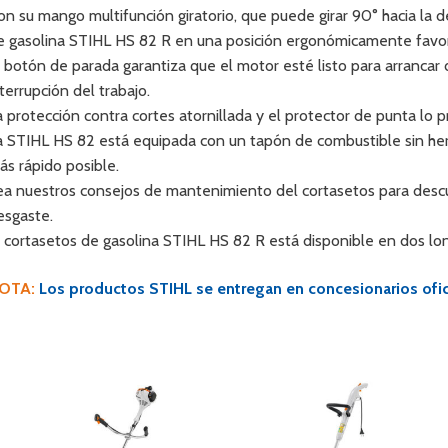
on su mango multifunción giratorio, que puede girar 90° hacia la der
e gasolina STIHL HS 82 R en una posición ergonómicamente favor
l botón de parada garantiza que el motor esté listo para arranc
nterrupción del trabajo.
a protección contra cortes atornillada y el protector de punta lo pr
a STIHL HS 82 está equipada con un tapón de combustible sin her
ás rápido posible.
ea nuestros consejos de mantenimiento del cortasetos para descu
esgaste.
l cortasetos de gasolina STIHL HS 82 R está disponible en dos lo
OTA:
Los productos STIHL se entregan en concesionarios ofici