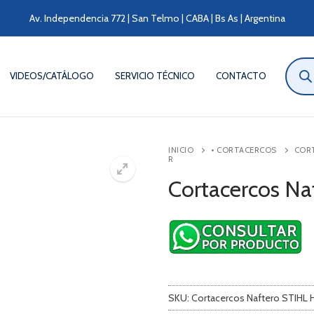
Av. Independencia 772 | San Telmo | CABA | Bs As | Argentina
Búsqu
de
VIDEOS/CATÁLOGO
SERVICIO TÉCNICO
CONTACTO
produ
INICIO
• CORTACERCOS
COR
R
Cortacercos Na
SKU:
Cortacercos Naftero STIHL 