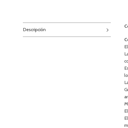
C
Descripción
C
E
L
c
E
lo
L
G
a
M
E
E
m