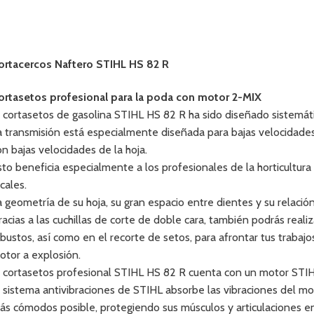
ortacercos Naftero STIHL HS 82 R
ortasetos profesional para la poda con motor 2-MIX
l cortasetos de gasolina STIHL HS 82 R ha sido diseñado sistemá
a transmisión está especialmente diseñada para bajas velocidades
on bajas velocidades de la hoja.
sto beneficia especialmente a los profesionales de la horticultura 
cales.
a geometría de su hoja, su gran espacio entre dientes y su relació
racias a las cuchillas de corte de doble cara, también podrás real
rbustos, así como en el recorte de setos, para afrontar tus trabaj
otor a explosión.
l cortasetos profesional STIHL HS 82 R cuenta con un motor STIH
l sistema antivibraciones de STIHL absorbe las vibraciones del mo
ás cómodos posible, protegiendo sus músculos y articulaciones en