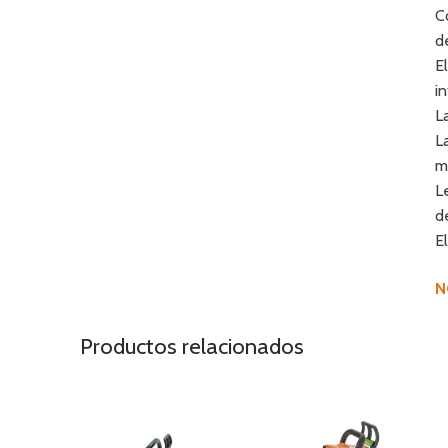
C
d
E
i
L
L
m
L
d
E
N
Productos relacionados