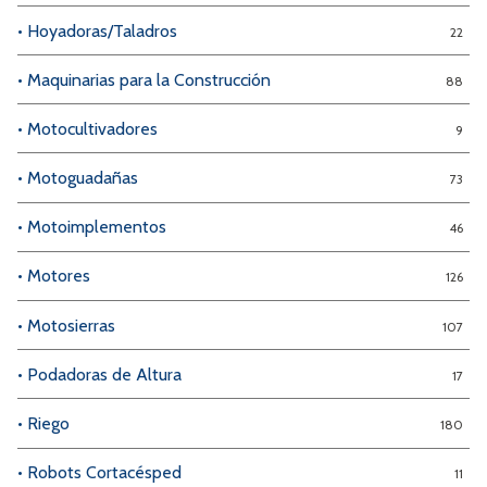
• Hoyadoras/Taladros
22
• Maquinarias para la Construcción
88
• Motocultivadores
9
• Motoguadañas
73
• Motoimplementos
46
• Motores
126
• Motosierras
107
• Podadoras de Altura
17
• Riego
180
• Robots Cortacésped
11