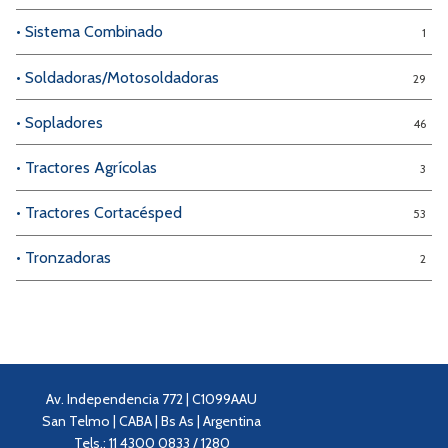
• Sistema Combinado
1
• Soldadoras/Motosoldadoras
29
• Sopladores
46
• Tractores Agrícolas
3
• Tractores Cortacésped
53
• Tronzadoras
2
Av. Independencia 772 | C1099AAU
San Telmo | CABA | Bs As | Argentina
Tels.: 11 4300 0833 / 1280