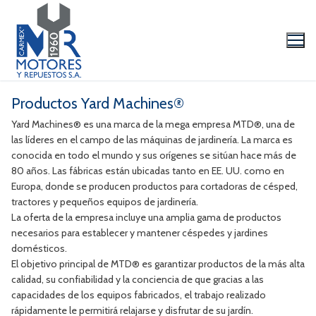
Ir
al
contenido
Productos Yard Machines®
Yard Machines® es una marca de la mega empresa MTD®, una de
las líderes en el campo de las máquinas de jardinería. La marca es
conocida en todo el mundo y sus orígenes se sitúan hace más de
80 años. Las fábricas están ubicadas tanto en EE. UU. como en
Europa, donde se producen productos para cortadoras de césped,
La Empresa
tractores y pequeños equipos de jardinería.
La oferta de la empresa incluye una amplia gama de productos
Productos
necesarios para establecer y mantener céspedes y jardines
domésticos.
Marcas
El objetivo principal de MTD® es garantizar productos de la más alta
calidad, su confiabilidad y la conciencia de que gracias a las
Videos/Catálogo
capacidades de los equipos fabricados, el trabajo realizado
rápidamente le permitirá relajarse y disfrutar de su jardín.
Servicio Técnico