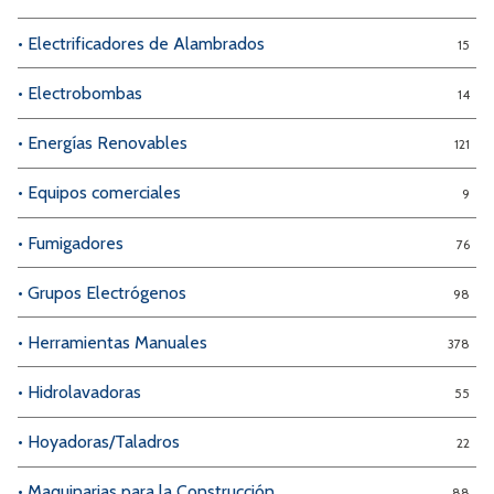
• Electrificadores de Alambrados
15
• Electrobombas
14
• Energías Renovables
121
• Equipos comerciales
9
• Fumigadores
76
• Grupos Electrógenos
98
• Herramientas Manuales
378
• Hidrolavadoras
55
• Hoyadoras/Taladros
22
• Maquinarias para la Construcción
88