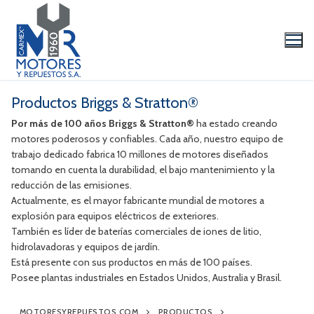
Ir
al
contenido
Productos Briggs & Stratton®
Por más de 100 años Briggs & Stratton®
ha estado creando
motores poderosos y confiables. Cada año, nuestro equipo de
trabajo dedicado fabrica 10 millones de motores diseñados
tomando en cuenta la durabilidad, el bajo mantenimiento y la
reducción de las emisiones.
La Empresa
Actualmente, es el mayor fabricante mundial de motores a
explosión para equipos eléctricos de exteriores.
Productos
También es líder de baterías comerciales de iones de litio,
hidrolavadoras y equipos de jardín.
Marcas
Está presente con sus productos en más de 100 países.
Posee plantas industriales en Estados Unidos, Australia y Brasil.
Videos/Catálogo
Servicio Técnico
MOTORESYREPUESTOS.COM
PRODUCTOS