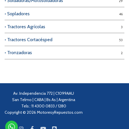
• Soldadoras/Motosoldadoras
29
• Sopladores
46
• Tractores Agrícolas
3
• Tractores Cortacésped
53
• Tronzadoras
2
Av. Independencia 772 | C1099AAU
San Telmo | CABA | Bs As | Argentina
Tels.: 11 4300 0833 / 1280
Copyright © 2026 MotoresyRepuestos.com