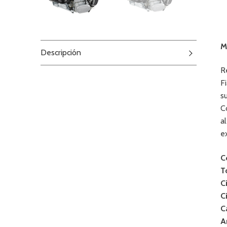
M
Descripción
R
F
s
C
a
e
C
T
C
C
C
A