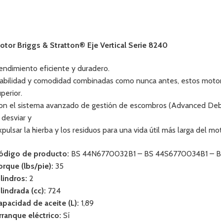
otor Briggs & Stratton® Eje Vertical Serie 8240
endimiento eficiente y duradero.
iabilidad y comodidad combinadas como nunca antes, estos motore
uperior.
on el sistema avanzado de gestión de escombros (Advanced Deb
l desviar y
xpulsar la hierba y los residuos para una vida útil más larga del mo
ódigo de producto:
BS 44N6770032B1 – BS 44S6770034B1 – 
orque (lbs/pie):
35
ilindros:
2
ilindrada (cc):
724
apacidad de aceite (L):
1,89
rranque eléctrico:
Sí