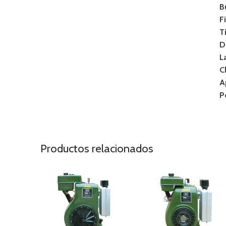
B
F
T
D
L
C
A
P
Productos relacionados