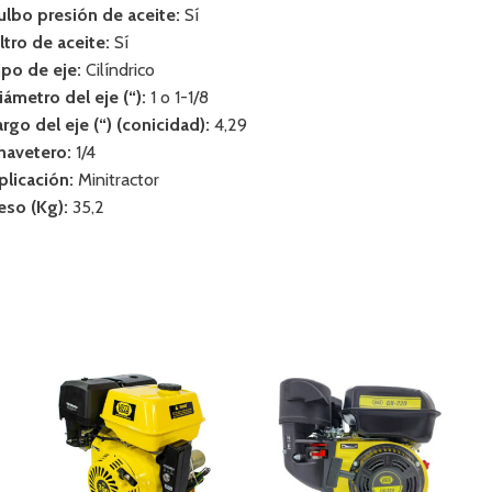
ulbo presión de aceite:
Sí
iltro de aceite:
Sí
ipo de eje:
Cilíndrico
iámetro del eje (“):
1 o 1-1/8
argo del eje (“) (conicidad):
4,29
havetero:
1/4
plicación:
Minitractor
eso (Kg):
35,2