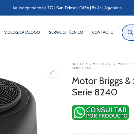
Av. Independencia 772 | San Telmo | CABA | Bs As | Argentina
Búsqu
de
VIDEOS/CATÁLOGO
SERVICIO TÉCNICO
CONTACTO
produ
INICIO
• MOTORES
MOTORES 
SERIE 8240
Motor Briggs & 
Serie 8240