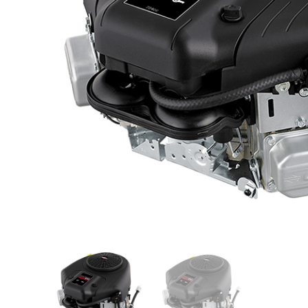
Videos/Catálogo
Servicio Técnico
Contacto
Búsqued
de
producto