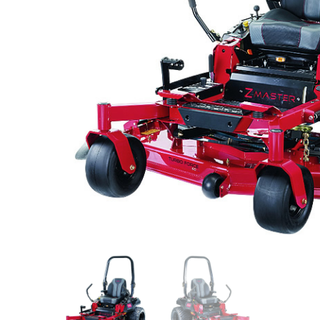
Videos/Catálogo
Servicio Técnico
Contacto
Búsqued
de
producto