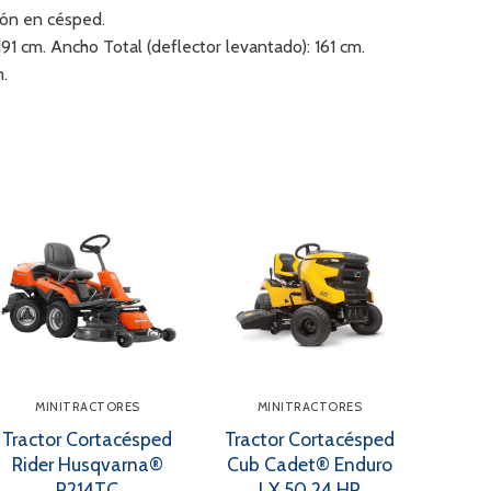
ción en césped.
191 cm. Ancho Total (deflector levantado): 161 cm.
m.
MINITRACTORES
MINITRACTORES
Tractor Cortacésped
Tractor Cortacésped
Rider Husqvarna®
Cub Cadet® Enduro
R214TC
LX 50 24 HP