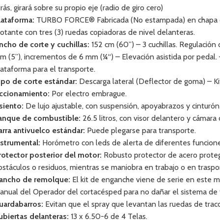
rás, girará sobre su propio eje (radio de giro cero)
lataforma:
TURBO FORCE® Fabricada (No estampada) en chapa cal
lotante con tres (3) ruedas copiadoras de nivel delanteras.
ncho de corte y cuchillas:
152 cm (60”) – 3 cuchillas. Regulación
m (5”), incrementos de 6 mm (¼“) – Elevación asistida por pedal.
lataforma para el transporte.
ipo de corte estándar:
Descarga lateral (Deflector de goma) – Ki
ccionamiento:
Por electro embrague.
siento:
De lujo ajustable, con suspensión, apoyabrazos y cinturón
anque de combustible:
26.5 litros, con visor delantero y cámara
arra antivuelco estándar:
Puede plegarse para transporte.
nstrumental:
Horómetro con leds de alerta de diferentes funcion
rotector posterior del motor:
Robusto protector de acero proteg
bstáculos o residuos, mientras se maniobra en trabajo o en traspo
ancho de remolque:
El kit de enganche viene de serie en este m
anual del Operador del cortacésped para no dañar el sistema de 
uardabarros:
Evitan que el spray que levantan las ruedas de trac
ubiertas delanteras:
13 x 6.50-6 de 4 Telas.