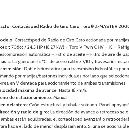
ractor Cortacésped Radio de Giro Cero Toro® Z-MASTER 200
odelo:
Cortacésped de Radio de Giro Cero accionada por manijas
otor:
708cc / 24.5 HP (18.27 kW) – Toro V Twin OHV – IC – Refriger
escompresión automática – Filtro de aceite – Filtro de aire de pa
hasis:
Larguero perfil “C” de acero calibre 7/10 y travesaños est
ransmisión:
Doble hidrostática (una transmisión hidrostática po
 Mando por manijas/bastones individuales por lado que selecciona
orrea en V dentada para accionamiento de ambas transmisiones.
elocidad máxima de avance:
Hasta 16 km/h.
reno de estacionamiento:
Manual.
ren delantero:
Caño estructural y tubular soldado. Panel apoyapié
irección y radio de giro:
La dirección de avance o retroceso se de
i ambas están equilibradas, el cortacésped avanzará o retrocederá
irará hacia el lado de menor desplazamiento. Si una se acciona ple