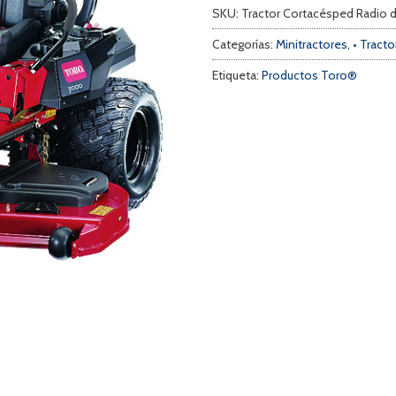
SKU:
Tractor Cortacésped Radio
Categorías:
Minitractores
,
• Tract
Etiqueta:
Productos Toro®
a
s