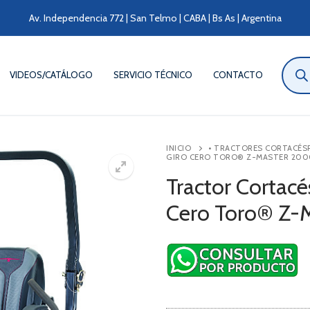
Av. Independencia 772 | San Telmo | CABA | Bs As | Argentina
Búsqu
de
VIDEOS/CATÁLOGO
SERVICIO TÉCNICO
CONTACTO
produ
INICIO
• TRACTORES CORTACÉS
GIRO CERO TORO® Z-MASTER 200
Tractor Cortac
Cero Toro® Z