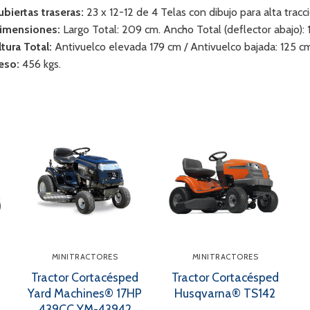
ubiertas traseras:
23 x 12-12 de 4 Telas con dibujo para alta trac
imensiones:
Largo Total: 209 cm. Ancho Total (deflector abajo): 
ltura Total:
Antivuelco elevada 179 cm / Antivuelco bajada: 125 c
eso:
456 kgs.
MINITRACTORES
MINITRACTORES
Tractor Cortacésped
Tractor Cortacésped
Yard Machines® 17HP
Husqvarna® TS142
439CC YM-43942