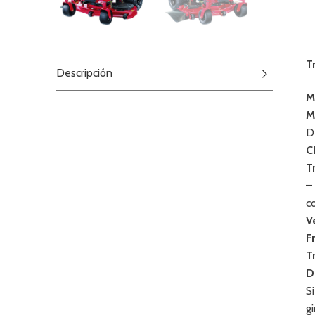
T
Descripción
M
M
D
C
T
–
c
V
F
T
D
S
g