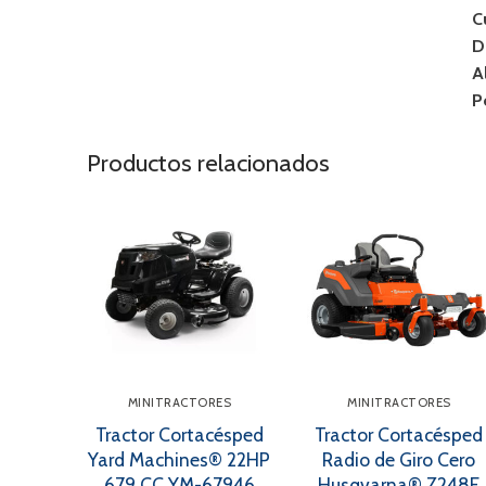
C
D
A
P
Productos relacionados
MINITRACTORES
MINITRACTORES
Tractor Cortacésped
Tractor Cortacésped
Yard Machines® 22HP
Radio de Giro Cero
679 CC YM-67946
Husqvarna® Z248F