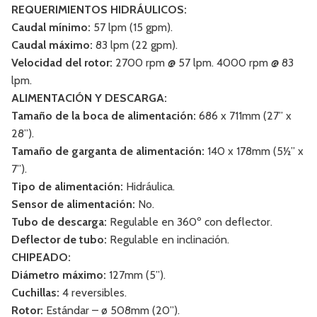
REQUERIMIENTOS HIDRÁULICOS:
Caudal mínimo:
57 lpm (15 gpm).
Caudal máximo:
83 lpm (22 gpm).
Velocidad del rotor:
2700 rpm @ 57 lpm. 4000 rpm @ 83
lpm.
ALIMENTACIÓN Y DESCARGA:
Tamaño de la boca de alimentación:
686 x 711mm (27” x
28”).
Tamaño de garganta de alimentación:
140 x 178mm (5½” x
7”).
Tipo de alimentación:
Hidráulica.
Sensor de alimentación:
No.
Tubo de descarga:
Regulable en 360º con deflector.
Deflector de tubo:
Regulable en inclinación.
CHIPEADO:
Diámetro máximo:
127mm (5”).
Cuchillas:
4 reversibles.
Rotor:
Estándar – ø 508mm (20”).