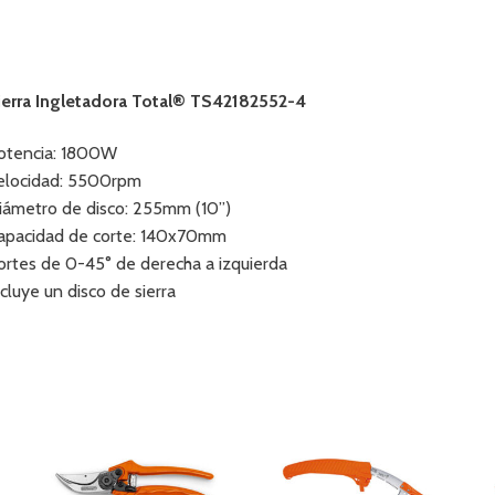
ierra Ingletadora Total® TS42182552-4
otencia: 1800W
elocidad: 5500rpm
iámetro de disco: 255mm (10”)
apacidad de corte: 140x70mm
ortes de 0-45° de derecha a izquierda
ncluye un disco de sierra