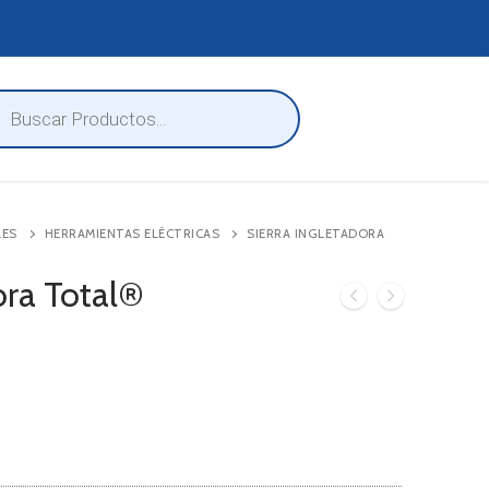
eda
ctos
LES
HERRAMIENTAS ELÉCTRICAS
SIERRA INGLETADORA
ora Total®