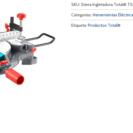
SKU:
Sierra Ingletadora Total® T
Categorías:
Herramientas Eléctric
Etiqueta:
Productos Total®
a
s