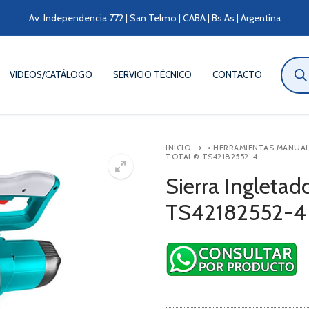
Av. Independencia 772 | San Telmo | CABA | Bs As | Argentina
Búsqu
de
VIDEOS/CATÁLOGO
SERVICIO TÉCNICO
CONTACTO
produ
INICIO
• HERRAMIENTAS MANUA
TOTAL® TS42182552-4
Sierra Ingletad
TS42182552-4