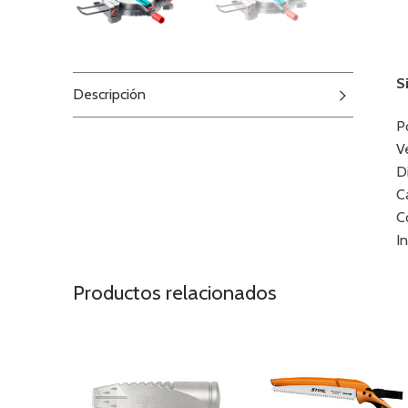
S
Descripción
P
V
D
C
C
I
Productos relacionados