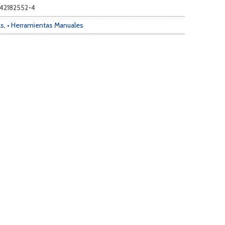
S42182552-4
as
,
• Herramientas Manuales