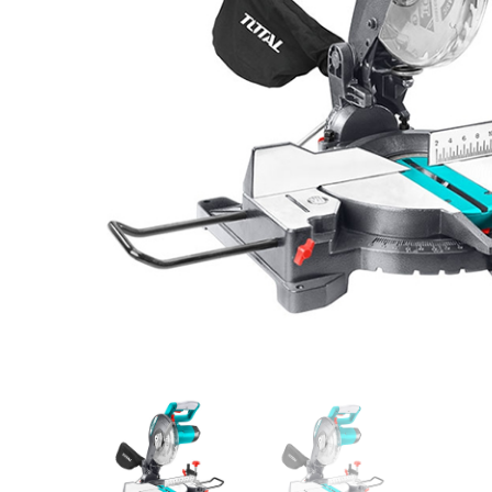
Videos/Catálogo
Servicio Técnico
Contacto
Búsqued
de
producto