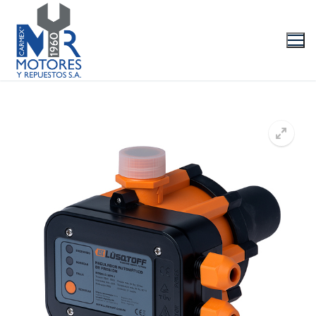
Ir
al
contenido
La Empresa
Productos
Marcas
Videos/Catálogo
Servicio Técnico