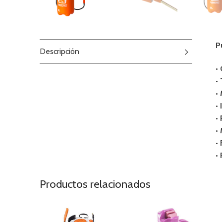
P
Descripción
•
•
• 
•
•
•
•
•
Productos relacionados