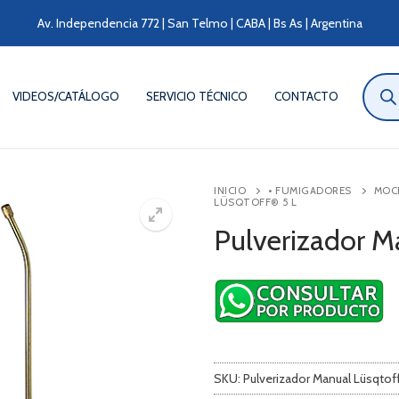
Av. Independencia 772 | San Telmo | CABA | Bs As | Argentina
Búsqu
de
VIDEOS/CATÁLOGO
SERVICIO TÉCNICO
CONTACTO
produ
INICIO
• FUMIGADORES
MOC
LÜSQTOFF® 5 L
Pulverizador M
SKU:
Pulverizador Manual Lüsqtof