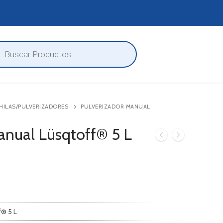
eda
ctos
HILAS/PULVERIZADORES
PULVERIZADOR MANUAL
anual Lüsqtoff® 5 L
f® 5 L