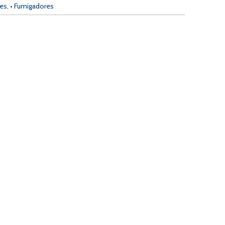
res
,
• Fumigadores