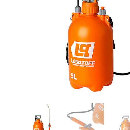
Videos/Catálogo
Servicio Técnico
Contacto
Búsqued
de
producto