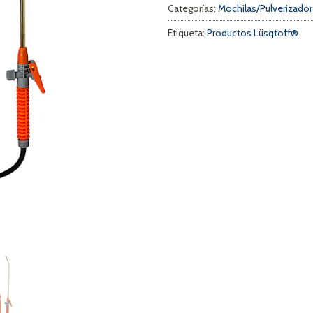
Categorías:
Mochilas/Pulverizado
Etiqueta:
Productos Lüsqtoff®
a
s