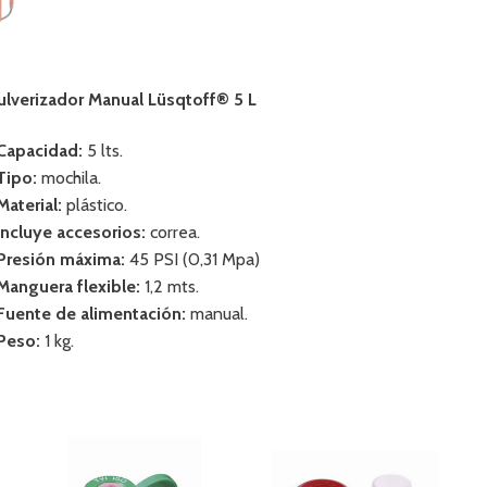
ulverizador Manual Lüsqtoff® 5 L
 Capacidad:
5 lts.
 Tipo:
mochila.
Material:
plástico.
 Incluye accesorios:
correa.
 Presión máxima:
45 PSI (0,31 Mpa)
 Manguera flexible:
1,2 mts.
 Fuente de alimentación:
manual.
 Peso:
1 kg.