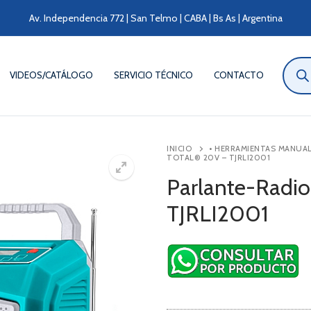
Av. Independencia 772 | San Telmo | CABA | Bs As | Argentina
Búsqu
de
VIDEOS/CATÁLOGO
SERVICIO TÉCNICO
CONTACTO
produ
INICIO
• HERRAMIENTAS MANUA
TOTAL® 20V – TJRLI2001
Parlante-Radio
TJRLI2001