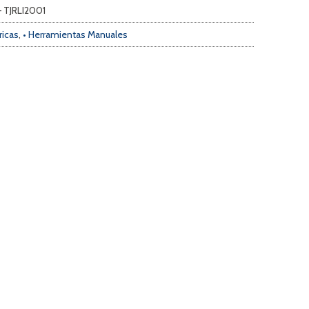
– TJRLI2001
ricas
,
• Herramientas Manuales