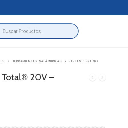
eda
ctos
LES
HERRAMIENTAS INALÁMBRICAS
PARLANTE-RADIO
 Total® 20V –