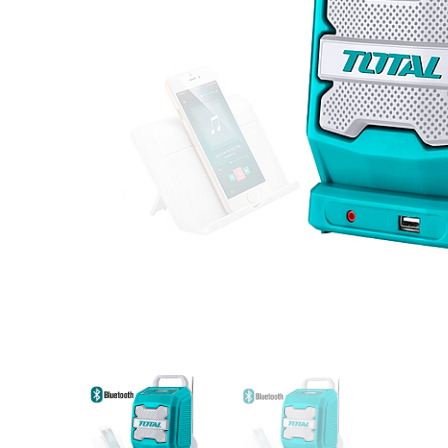
Videos/Catálogo
Servicio Técnico
Contacto
Búsqued
de
producto