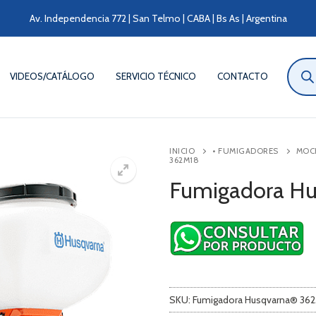
Av. Independencia 772 | San Telmo | CABA | Bs As | Argentina
Búsqu
de
VIDEOS/CATÁLOGO
SERVICIO TÉCNICO
CONTACTO
produ
INICIO
• FUMIGADORES
MOC
362M18
Fumigadora H
SKU:
Fumigadora Husqvarna® 36