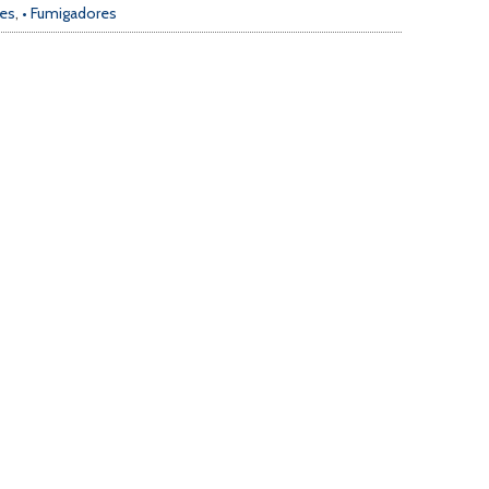
res
,
• Fumigadores