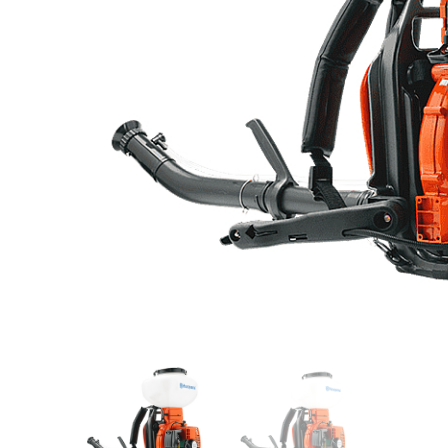
Videos/Catálogo
Servicio Técnico
Contacto
Búsqued
de
producto