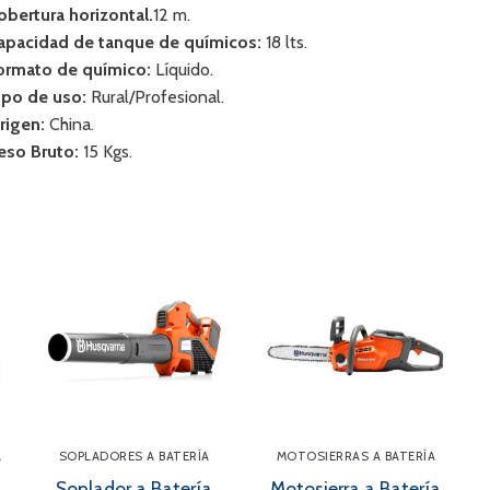
obertura horizontal.
12 m.
apacidad de tanque de químicos:
18 lts.
ormato de químico:
Líquido.
ipo de uso:
Rural/Profesional.
rigen:
China.
eso Bruto:
15 Kgs.
A
SOPLADORES A BATERÍA
MOTOSIERRAS A BATERÍA
Soplador a Batería
Motosierra a Batería