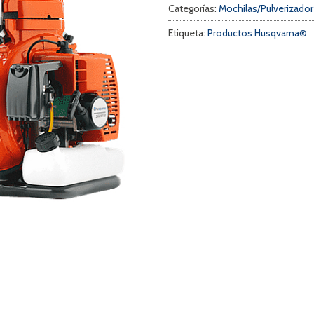
Categorías:
Mochilas/Pulverizado
Etiqueta:
Productos Husqvarna®
a
s