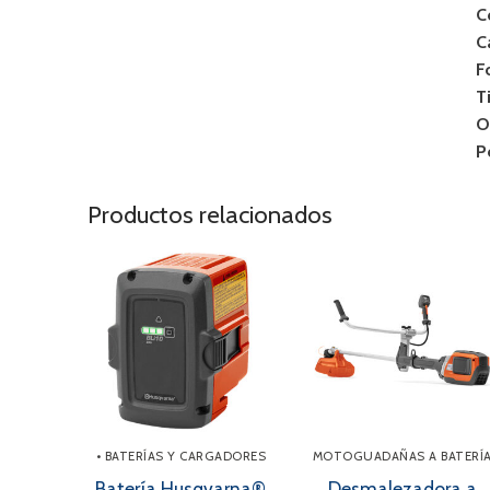
C
C
F
T
O
P
Productos relacionados
• BATERÍAS Y CARGADORES
MOTOGUADAÑAS A BATERÍ
Batería Husqvarna®
Desmalezadora a