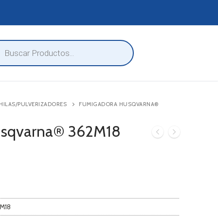
eda
ctos
HILAS/PULVERIZADORES
FUMIGADORA HUSQVARNA®
usqvarna® 362M18
2M18