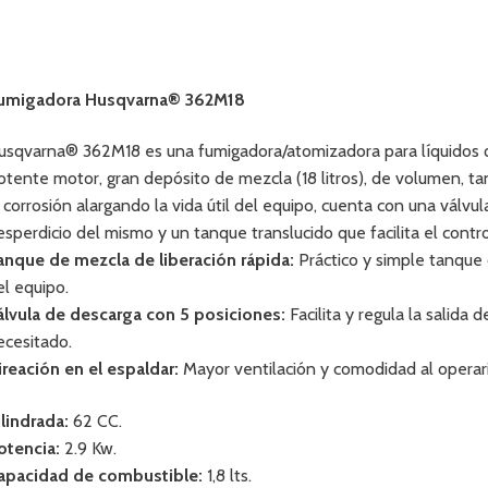
umigadora Husqvarna® 362M18
usqvarna® 362M18 es una fumigadora/atomizadora para líquidos q
otente motor, gran depósito de mezcla (18 litros), de volumen, 
a corrosión alargando la vida útil del equipo, cuenta con una válvul
esperdicio del mismo y un tanque translucido que facilita el control
anque de mezcla de liberación rápida:
Práctico y simple tanque 
el equipo.
álvula de descarga con 5 posiciones:
Facilita y regula la salida 
ecesitado.
ireación en el espaldar:
Mayor ventilación y comodidad al operari
ilindrada:
62 CC.
otencia:
2.9 Kw.
apacidad de combustible:
1,8 lts.