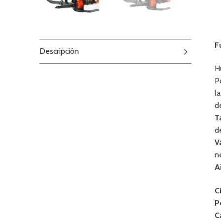
F
Descripción
H
P
l
d
T
d
V
n
A
C
P
C