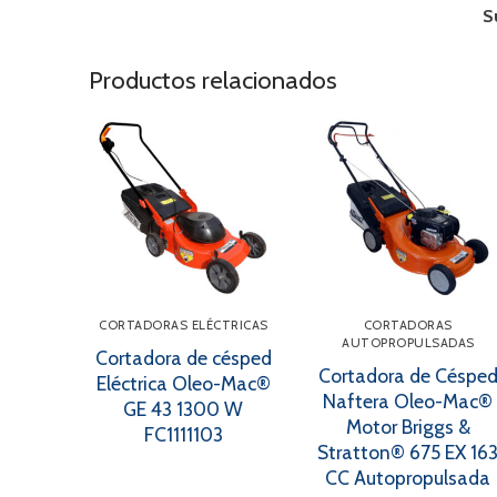
S
Productos relacionados
CORTADORAS ELÉCTRICAS
CORTADORAS
AUTOPROPULSADAS
Cortadora de césped
Cortadora de Céspe
Eléctrica Oleo-Mac®
Naftera Oleo-Mac®
GE 43 1300 W
Motor Briggs &
FC1111103
Stratton® 675 EX 16
CC Autopropulsada