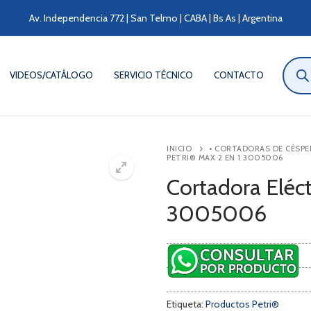
Av. Independencia 772 | San Telmo | CABA | Bs As | Argentina
Búsqu
de
VIDEOS/CATÁLOGO
SERVICIO TÉCNICO
CONTACTO
produ
INICIO
• CORTADORAS DE CÉSPE
PETRI® MAX 2 EN 1 3005006
Cortadora Eléct
3005006
Etiqueta:
Productos Petri®