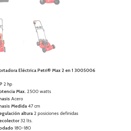
ortadora Eléctrica Petri® Max 2 en 1 3005006
P
2 hp
otencia Max.
2500 watts
hasis
Acero
hasis Medida
47 cm
egulación altura
2 posiciones definidas
ecolector
32 lts.
odado
180-180