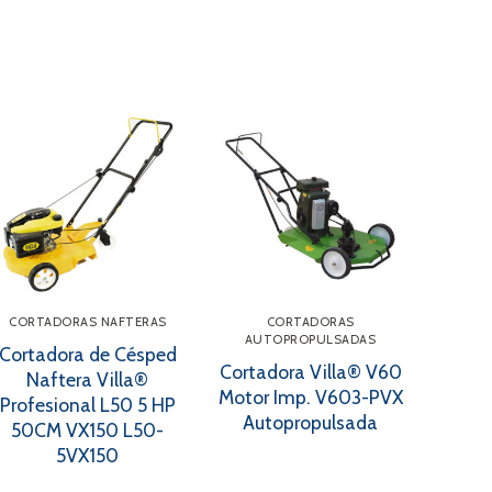
CORTADORAS NAFTERAS
CORTADORAS
AUTOPROPULSADAS
Cortadora de Césped
Cortadora Villa® V60
Naftera Villa®
Motor Imp. V603-PVX
Profesional L50 5 HP
Autopropulsada
50CM VX150 L50-
5VX150