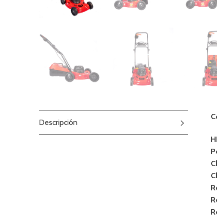
C
Descripción
H
P
C
C
R
R
R