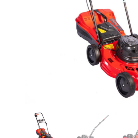
Videos/Catálogo
Servicio Técnico
Contacto
Búsqued
de
producto