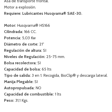
Asa de transporte frontal.
Motor a explosión.
Requiere: Lubricantes Husqvarna® SAE-30.
Motor:
Husqvarna® HS166
Cilindrada:
166 CC.
Potencia:
5,03 Kw
Diámetro de corte:
21″
Regulación de altura:
SI
Niveles de Regulación:
25-75 mm.
Bolsa recolectora:
SI
Capacidad de bolsa:
65 lts
Tipo de salida:
3 en 1. Recogida, BioClip® y descarga lateral.
Manija Plegable:
SI
Autopropulsada:
NO
Capacidad de combustible:
1 lts
Peso:
31,1 Kgs.