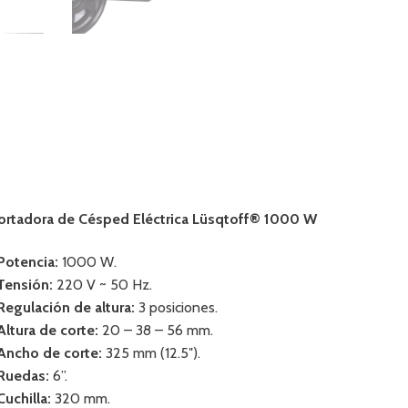
ortadora de Césped Eléctrica Lüsqtoff® 1000 W
 Potencia:
1000 W.
 Tensión:
220 V ~ 50 Hz.
 Regulación de altura:
3 posiciones.
 Altura de corte:
20 – 38 – 56 mm.
 Ancho de corte:
325 mm (12.5″).
 Ruedas:
6”.
Cuchilla:
320 mm.