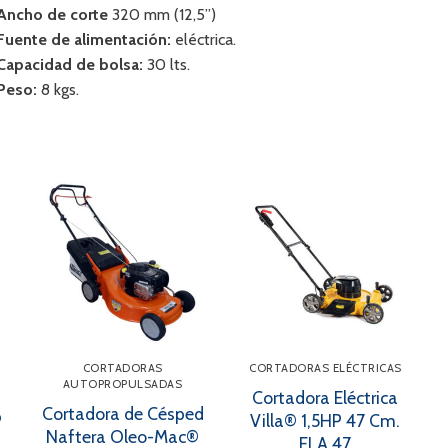
 Ancho de corte
320 mm (12,5’’)
 Fuente de alimentación:
eléctrica.
 Capacidad de bolsa:
30 lts.
 Peso:
8 kgs.
CORTADORAS
CORTADORAS ELÉCTRICAS
AUTOPROPULSADAS
d
Cortadora Eléctrica
Cortadora de Césped
P
Villa® 1,5HP 47 Cm.
Naftera Oleo-Mac®
ELA 47