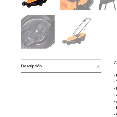
C
Descripción
•
•
•
•
•
•
• 