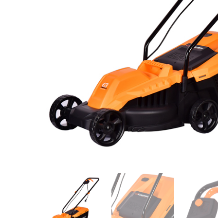
Videos/Catálogo
Servicio Técnico
Contacto
Búsqued
de
producto