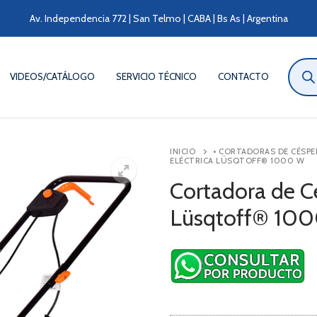
Av. Independencia 772 | San Telmo | CABA | Bs As | Argentina
Búsqu
de
VIDEOS/CATÁLOGO
SERVICIO TÉCNICO
CONTACTO
produ
INICIO
• CORTADORAS DE CÉSPE
ELÉCTRICA LÜSQTOFF® 1000 W
Cortadora de C
Lüsqtoff® 10