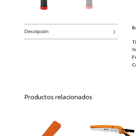
B
Descripción
T
N
F
C
Productos relacionados