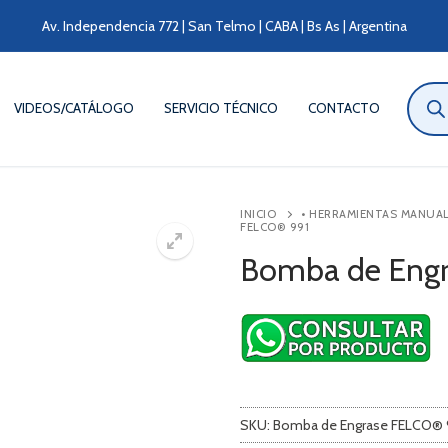
Av. Independencia 772 | San Telmo | CABA | Bs As | Argentina
Búsqu
de
VIDEOS/CATÁLOGO
SERVICIO TÉCNICO
CONTACTO
produ
INICIO
• HERRAMIENTAS MANUA
FELCO® 991
Bomba de Eng
SKU:
Bomba de Engrase FELCO® 