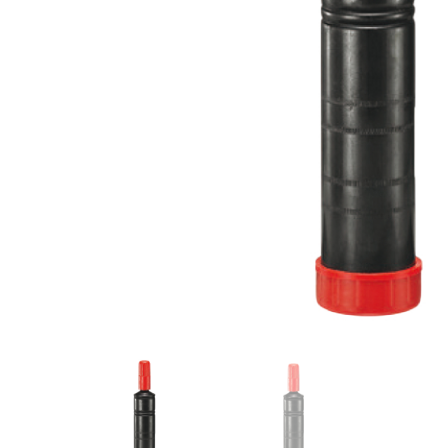
Videos/Catálogo
Servicio Técnico
Contacto
Búsqued
de
producto