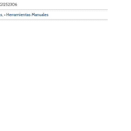
TG1252306
as
,
• Herramientas Manuales