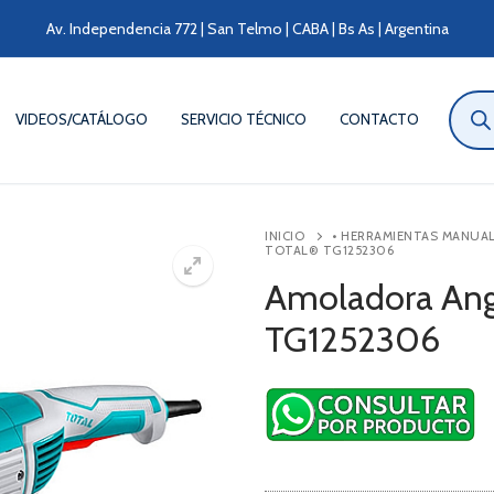
Av. Independencia 772 | San Telmo | CABA | Bs As | Argentina
Búsqu
de
VIDEOS/CATÁLOGO
SERVICIO TÉCNICO
CONTACTO
produ
INICIO
• HERRAMIENTAS MANUA
TOTAL® TG1252306
Amoladora Ang
TG1252306