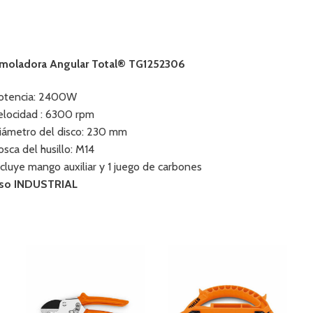
moladora Angular Total® TG1252306
otencia: 2400W
elocidad : 6300 rpm
iámetro del disco: 230 mm
osca del husillo: M14
ncluye mango auxiliar y 1 juego de carbones
so INDUSTRIAL