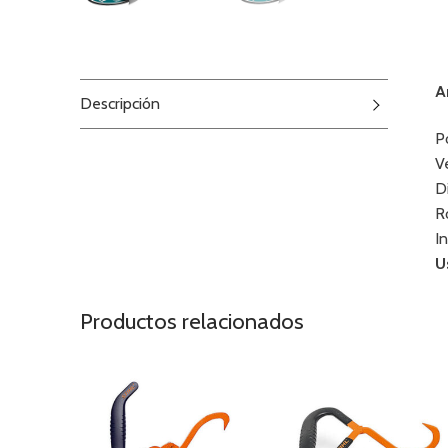
A
Descripción
P
V
D
R
I
U
Productos relacionados