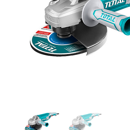
Videos/Catálogo
Servicio Técnico
Contacto
Búsqued
de
producto