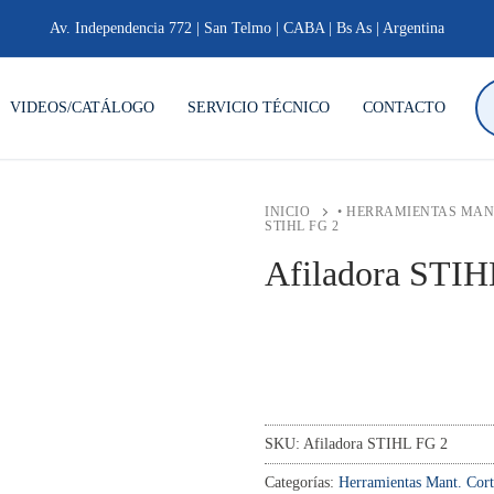
Av. Independencia 772 | San Telmo | CABA | Bs As | Argentina
Bú
de
VIDEOS/CATÁLOGO
SERVICIO TÉCNICO
CONTACTO
pr
INICIO
• HERRAMIENTAS MA
STIHL FG 2
Afiladora STIH
SKU:
Afiladora STIHL FG 2
Categorías:
Herramientas Mant. Cort