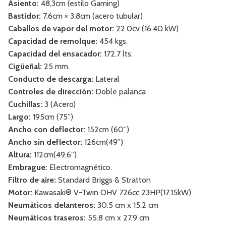
Asiento:
48,3cm (estilo Gaming)
Bastidor:
7.6cm × 3.8cm (acero tubular)
Caballos de vapor del motor:
22.0cv (16.40 kW)
Capacidad de remolque:
454 kgs.
Capacidad del ensacador:
172.7 lts.
Cigüeñal:
25 mm.
Conducto de descarga:
Lateral
Controles de dirección:
Doble palanca
Cuchillas:
3 (Acero)
Largo:
195cm (75”)
Ancho con deflector:
152cm (60”)
Ancho sin deflector:
126cm(49”)
Altura:
112cm(49.6”)
Embrague:
Electromagnético.
Filtro de aire:
Standard Briggs & Stratton
Motor:
Kawasaki® V-Twin OHV 726cc 23HP(17.15kW)
Neumáticos delanteros:
30.5 cm x 15.2 cm
Neumáticos traseros:
55.8 cm x 27.9 cm