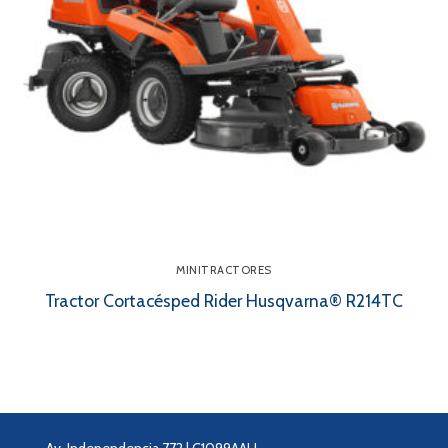
MINITRACTORES
Tractor Cortacésped Rider Husqvarna® R214TC
Av. Independencia 772 | C1099AAU